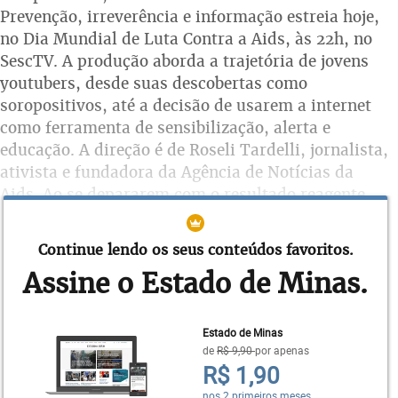
Prevenção, irreverência e informação estreia hoje,
no Dia Mundial de Luta Contra a Aids, às 22h, no
SescTV. A produção aborda a trajetória de jovens
youtubers, desde suas descobertas como
soropositivos, até a decisão de usarem a internet
como ferramenta de sensibilização, alerta e
educação. A direção é de Roseli Tardelli, jornalista,
ativista e fundadora da Agência de Notícias da
Aids. Ao se depararem com o resultado reagente
para HIV, Gabriel Estrela, Luiz Felipe, Rafael
Bolacha, Daniel Fernandes, Gabriel Comicholi e
Continue lendo os seus conteúdos favoritos.
João Geraldo Neto (
foto
) decidiram falar
Assine o Estado de Minas.
abertamente sobre o vírus, a doença e suas
experiências pessoais para ajudar a outros
soropositivos e suas famílias a lidarem com a
Estado de Minas
realidade. Cada um dos seis criou o seu canal no
de
R$ 9,90
por apenas
R$ 1,90
YouTube. A partir da rede social, passaram a
compartilhar um pouco de seu cotidiano, falando
nos 2 primeiros meses