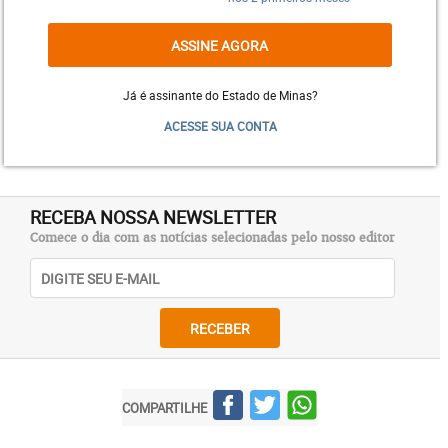
abertamente sobre sexo, prevenção, tratamentos e
os mais diversos assuntos que comprovam que,
ASSINE AGORA
hoje, viver com HIV é viver como qualquer outra
pessoa, com suas alegrias e tristezas.
Já é assinante do Estado de Minas?
ACESSE SUA CONTA
RECEBA NOSSA NEWSLETTER
Comece o dia com as notícias selecionadas pelo nosso editor
RECEBER
COMPARTILHE