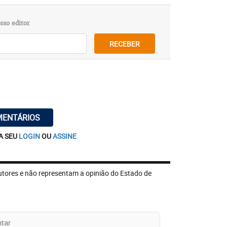
sso editor
RECEBER
MENTÁRIOS
A SEU
LOGIN
OU
ASSINE
utores e não representam a opinião do Estado de
iros na festa de Natal do Secreto, no
h e o show está previsto para as 22h.