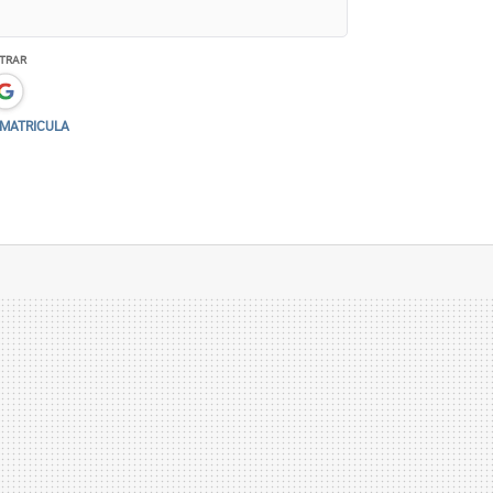
TRAR
ta Brasil, o evento vai reunir 30 atrações
Eletrônico e Locals Only –, além de área
/MATRICULA
montados na Esplanada do Mineirão. A
americano Wiz Khalifa e o DJ Kaskade,
 Jorge Ben Jor & Ceu, Criolo & Milton
arcado para 26 de janeiro.