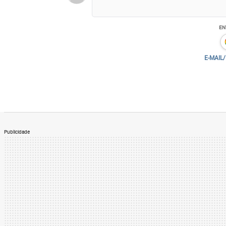
DEZ ANOS DE FESTA
EN
Para marcar o décimo aniversário do Plane
divididas em quatro palcos – Norte, Sul, 
E-MAIL
de gastronomia, chill out e convivência 
programação musical vai reunir o rapper 
além dos brasileiros Natiruts, Raimundos,
Nascimento e Seu Jorge. O festival está m
Publicidade