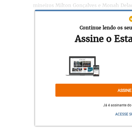
mineiros Milton Gonçalves e Monah Dela
da Cultura. No total, foram 35 pessoas ou
Cultura, Sérgio Leitão, contribuíram para
Continue lendo os seu
Assine o Est
ASSINE
Já é assinante do
ACESSE S