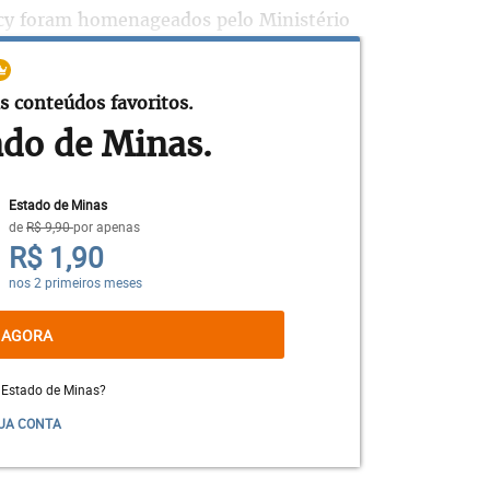
cy foram homenageados pelo Ministério
 instituições, que, segundo o ministro da
 “fazer do Brasil um país melhor”.
s conteúdos favoritos.
ado de Minas.
Estado de Minas
de
R$ 9,90
por apenas
R$ 1,90
nos 2 primeiros meses
 AGORA
 Estado de Minas?
UA CONTA