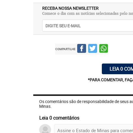
RECEBA NOSSA NEWSLETTER
Comece o dia com as notícias selecionadas pelo no
COMPARTILHE
LEIA 0 CO
HO... HO.. HO...
*PARA COMENTAR, FAÇ
NATAL DO SECRETO
Os comentários são de responsabilidade de seus a
O Skank volta com seu show Os três prime
Minas.
Marô, Olhos D’Água. O evento começa às18
Leia 0 comentários
PLANETA BRASIL