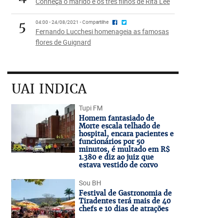
Conheça o marido e os três filhos de Rita Lee
5
04:00 - 24/08/2021 - Compartilhe
Fernando Lucchesi homenageia as famosas
flores de Guignard
UAI INDICA
Tupi FM
Homem fantasiado de
Morte escala telhado de
hospital, encara pacientes e
funcionários por 50
minutos, é multado em R$
1.380 e diz ao juiz que
estava vestido de corvo
Sou BH
Festival de Gastronomia de
Tiradentes terá mais de 40
chefs e 10 dias de atrações