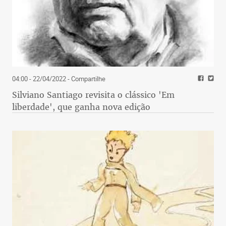
mais despesa e cada vez menos contribuições.
Enquanto isso, no fundo capitalizado, durante
décadas não vai ter quase nenhuma despesa, pois
só vai ter servidores jovens, a não ser um caso ou
outro de pensão por morte, ou de aposentadoria
por invalidez, o que leva à acumulação de muitos
04:00 - 22/04/2022
- Compartilhe
recursos, recursos esses que, quando se tinha um
fundo único, ajudavam a pagar os benefícios dos
Silviano Santiago revisita o clássico 'Em
aposentados – agora não mais. Esse, aliás, é o
liberdade', que ganha nova edição
grande custo de transição que se tem quando se faz
a segregação apenas por data de ingresso. E,
assim, o que se vai ver é durante 3, 4 décadas só
crescendo o déficit do fundo financeiro, enquanto o
fundo capitalizado, por mais que esteja equilibrado
atuarialmente, do ponto de vista de recursos
financeiros, ele vai acumulando um volume cada
vez maior. (Em minha próxima coluna daqui a 15
dias concluirei a análise da questão previdenciária