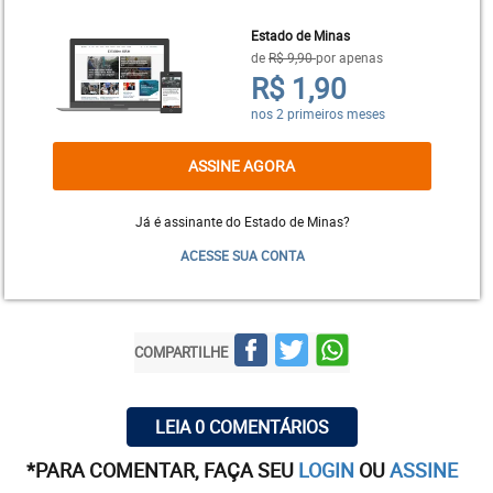
Estado de Minas
de
R$ 9,90
por apenas
R$ 1,90
nos 2 primeiros meses
ASSINE AGORA
Já é assinante do Estado de Minas?
ACESSE SUA CONTA
Só com a Emenda 20, no final de 1998, e a Lei
9.717, foi que se começou a organizar de verdade a
previdência dos servidores públicos do Brasil,
COMPARTILHE
principal foco desta análise. Passamos ali a ter na
própria Constituição a obrigação do equilíbrio
LEIA 0 COMENTÁRIOS
financeiro e atuarial dos regimes próprios. E a
saída básica para isso é implantar a sua
*PARA COMENTAR, FAÇA SEU
LOGIN
OU
ASSINE
capitalização. Com a Emenda 103/19, deixou-se