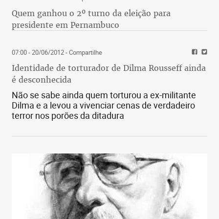
ainda resta um déficit expressivo a equacionar.
Quem ganhou o 2º turno da eleição para
presidente em Pernambuco
07:00 - 20/06/2012
- Compartilhe
Identidade de torturador de Dilma Rousseff ainda
é desconhecida
Não se sabe ainda quem torturou a ex-militante
Dilma e a levou a vivenciar cenas de verdadeiro
terror nos porões da ditadura
O grande drama da segregação de massas é que,
durante décadas o fundo financeiro vai tendo cada
vez mais servidores aposentados e não está
entrando mais ninguém novo lá, ou seja, cada vez