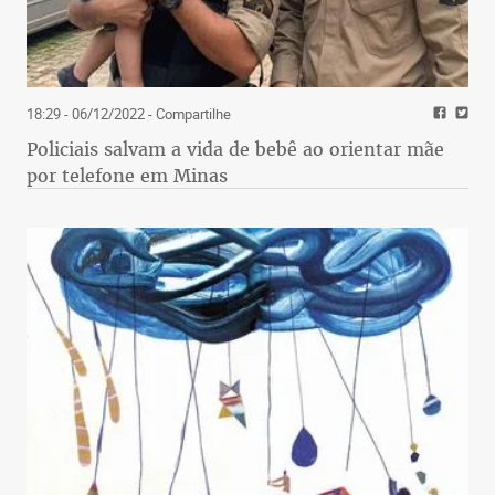
18:29 - 06/12/2022
- Compartilhe
Policiais salvam a vida de bebê ao orientar mãe
por telefone em Minas
Qual a vantagem desse modelo relativamente ao
anterior, do plano de amortização? É que vai ter
um equacionamento ao longo de um período de
tempo mais longo, algo entre 80 a 90 anos, período
em que ainda vai haver pessoas dentro daquele
fundo em extinção. É talvez a saída mais adequada
para estados como o meu Piauí, em função de o
déficit ser ainda elevado, apesar das inúmeras