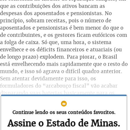
que as contribuições dos ativos bancam as
despesas dos aposentados e pensionistas. No
princípio, sobram receitas, pois o número de
aposentados e pensionistas é bem menor do que o
de contribuintes, e os gestores ficam eufóricos com
a folga de caixa. Só que, uma hora, o sistema
envelhece e os déficits financeiros e atuariais (ou
de longo prazo) explodem. Para piorar, o Brasil
está envelhecendo mais rapidamente que o resto do
mundo, e isso só agrava o difícil quadro anterior.
Sem atentar devidamente para isso, os
formuladores do “arcabouço fiscal” vão acabar
disparando suas baterias basicamente para os
ganhos de arrecadação, o que dificilmente
resolverá o problema fiscal brasileiro.
Continue lendo os seus conteúdos favoritos.
Assine o Estado de Minas.