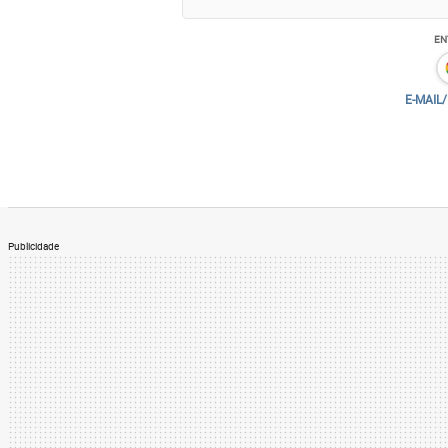
EN
E-MAIL
Publicidade
A decisão de ontem do Supremo anulou a
formal, o foro de seu julgamento deveria se
não significa que Lula tenha sido inocent