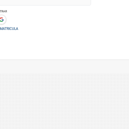
TRAR
/MATRICULA
s condenações de Lula por um aspecto
r o Distrito federal e não, Curitiba. Isso
ado, porque o processo terá que ser