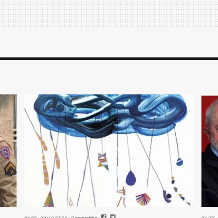
ação de provas).
njustiçado por SErgio Moro é cada vez mais
 com os procuradores da força-tarefa da
ão da Segunda Turma que aprovou a
sso, por 3 a 2.
aminado pelo plenário do Supremo,
 ex-magistrado, um pré-candidato à
o
letamente o cenário eleitoral de 2022. A
de reeleição garante aos ocupantes do
, está sendo volatilizada pela pandemia de