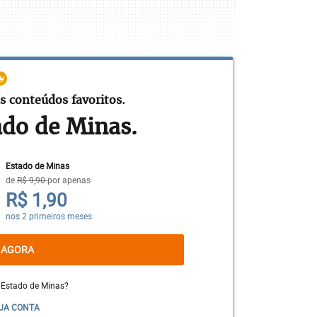
s conteúdos favoritos.
ado de Minas.
Estado de Minas
de
R$ 9,90
por apenas
R$ 1,90
e da República começou a ser ventilada,
nos 2 primeiros meses
Jair
Bolsonaro
imaginava que Lula como
, mas a vida está mostrando, com a
 AGORA
rtuna girou em favor do petista.
 Estado de Minas?
sonaro e seus aliados será na direção de
UA CONTA