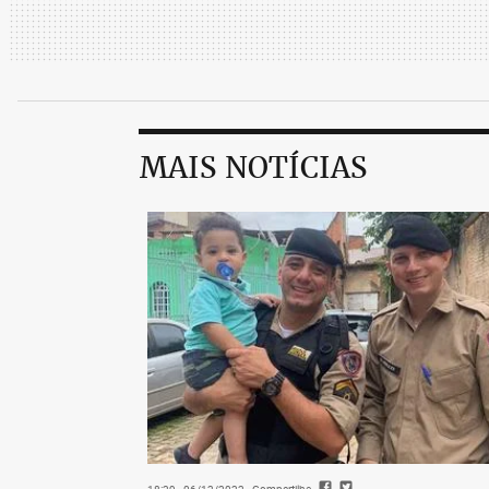
reiniciado (há controvérsias sobre a anul
Entretanto, a narrativa de que Lula foi i
robusta, pela revelação de suas conversas
Lava-Jato e, também, por causa da decis
suspeição do ex-juiz na condução do proce
MAIS NOTÍCIAS
Esse é outro assunto que terá que ser ex
podendo ter sérias consequências para o
Presidência ainda encabulado.
Mudança de cenári
A presença de Lula na disputa mudou comp
expectativa de poder que a possibilidade 
Palácio do Planalto, no caso de Bolsonaro