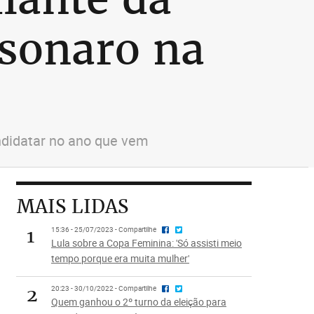
lsonaro na
ndidatar no ano que vem
MAIS LIDAS
1
15:36 - 25/07/2023 - Compartilhe
Lula sobre a Copa Feminina: 'Só assisti meio
tempo porque era muita mulher'
2
20:23 - 30/10/2022 - Compartilhe
Quem ganhou o 2º turno da eleição para