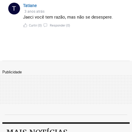
Tatiane
3 anos atrás
Jaeci você tem razão, mas não se desespere.
Curtir
(0)
Responder
(0)
Publicidade