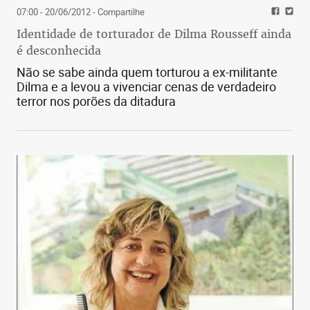
07:00 - 20/06/2012
- Compartilhe
Identidade de torturador de Dilma Rousseff ainda
é desconhecida
Não se sabe ainda quem torturou a ex-militante
Dilma e a levou a vivenciar cenas de verdadeiro
terror nos porões da ditadura
De repente as portas se abrirão, para fora.
Precisaremos escolher que vida queremos retomar,
com que palavras continuaremos a história, se
nossos braços serão capazes de envolver os
homens e o planeta num único abraço, se afinal
reaprendemos a respirar.