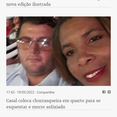
responsabilidade de todos, mas principalmente do
nova edição ilustrada
Estado.
Que a ciência existe e é operante. Que a beleza
humaniza e é fundamental. Que os preconceitos
são mortais, como os vírus. Que viver é muito mais
do que cumprir um papel. Que solidariedade,
compaixão, liberdade, respeito, delicadeza são
muito mais do que palavras. Que a arte e a cultura
não são a cereja do bolo, como afirmam os
equivocados, mas o fermento que lhe dá forma e
sabor. A receita/memória e os desejos/ futuro de
um povo.
17:42 - 19/05/2022
- Compartilhe
Casal coloca churrasqueira em quarto para se
esquentar e morre asfixiado