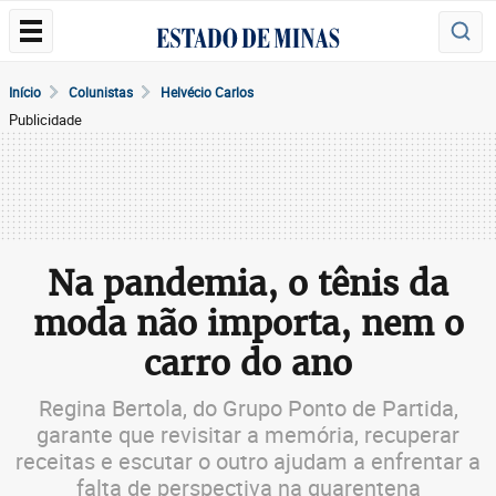
Início
Colunistas
Helvécio Carlos
Publicidade
Na pandemia, o tênis da
moda não importa, nem o
carro do ano
Regina Bertola, do Grupo Ponto de Partida,
garante que revisitar a memória, recuperar
receitas e escutar o outro ajudam a enfrentar a
falta de perspectiva na quarentena