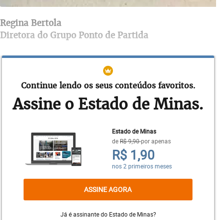
Regina Bertola
Diretora do Grupo Ponto de Partida
De repente as portas se abriram, para dentro.
Estávamos em casa, olhos atônitos, sem entender
bem o que se passava lá fora. Vai passar,
Continue lendo os seus conteúdos favoritos.
pensávamos! Mas não passou. O que passavam
Assine o Estado de Minas.
eram os dias, todos com cara de quarta-feira.
Estado de Minas
de
R$ 9,90
por apenas
R$ 1,90
nos 2 primeiros meses
ASSINE AGORA
Já é assinante do Estado de Minas?