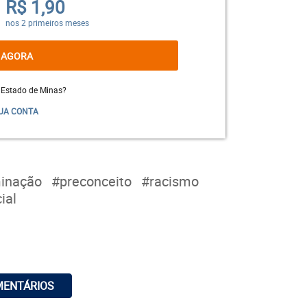
R$ 1,90
nos 2 primeiros meses
 AGORA
 Estado de Minas?
UA CONTA
Florestan Fernandes, um dos mais
destacados sociólogos brasileiros do
século XX, captou como poucos essa
minação
#preconceito
#racismo
nossa tendência de evitar explicitar os
ial
conflitos raciais
ao afirmar que
teríamos “preconceito de ter
preconceito”, pois a
discriminação
seria ultrajante para quem sofre e
degradante para quem a pratica.
MENTÁRIOS