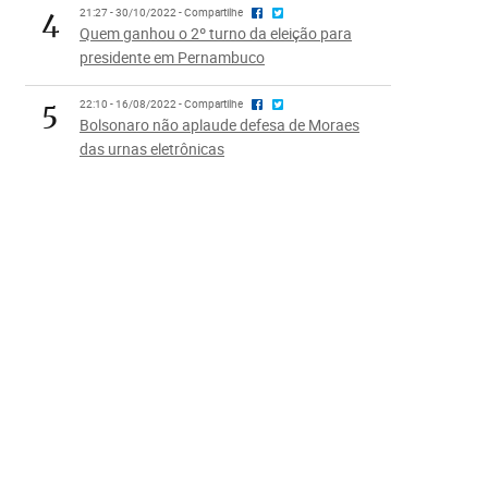
4
21:27 - 30/10/2022 - Compartilhe
Quem ganhou o 2º turno da eleição para
presidente em Pernambuco
5
22:10 - 16/08/2022 - Compartilhe
Bolsonaro não aplaude defesa de Moraes
das urnas eletrônicas