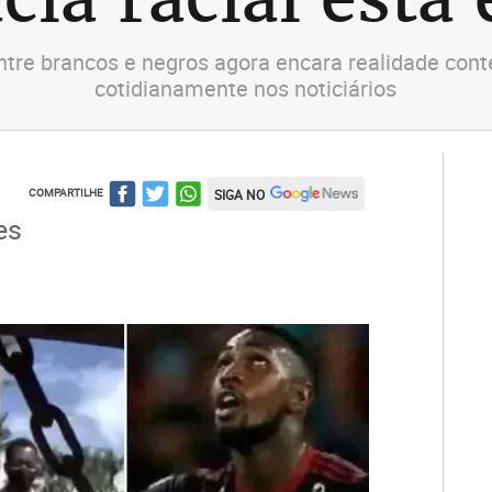
ntre brancos e negros agora encara realidade con
cotidianamente nos noticiários
COMPARTILHE
SIGA NO
es