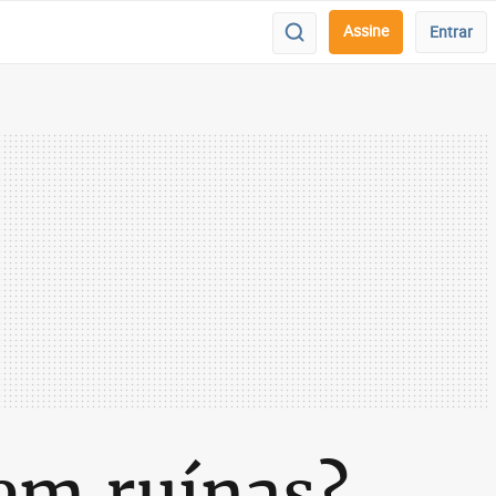
Assine
Entrar
 em ruínas?