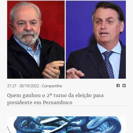
Os revestimentos comumente utilizados pelos
brasileiros, como o porcelanato, a pintura ou
mesmo o cerâmico, são bem recebidos pelos dois
tipos, tanto alvenaria quanto drywall. “O que
muda é que no drywall existem variações de placas
de gesso. Ou seja, se o projeto pedir que o
revestimento de drywall seja cerâmico, a compra
da placa de gesso terá que ter como critério maior
21:27 - 30/10/2022
- Compartilhe
resistência ao arranque”, pontua o engenheiro.
Quem ganhou o 2º turno da eleição para
presidente em Pernambuco
Segundo o especialista, a questão cultural ainda é
preponderante quando se trata do uso da alvenaria
no país, principalmente em projetos residenciais.
Porém, ambientes corporativos já vêm mudando