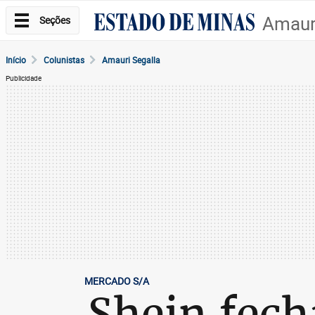
Amauri
Seções
Início
Colunistas
Amauri Segalla
Publicidade
MERCADO S/A
Shein fech