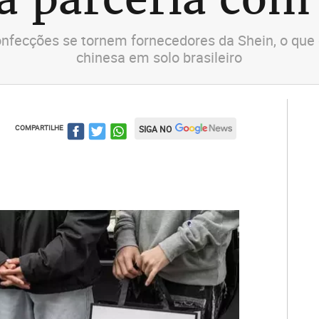
onfecções se tornem fornecedores da Shein, o que
chinesa em solo brasileiro
COMPARTILHE
SIGA NO