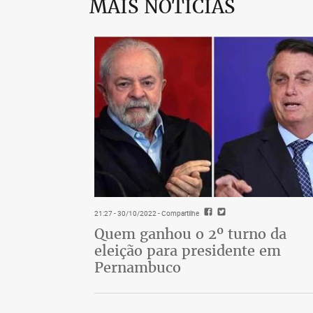
MAIS NOTÍCIAS
A NBA inaugurou oficialmente um de seus
Latina. Trata-se do NBA Park, um parque
com 15 atrações que remetem, obviamente,
Estados Unidos. O projeto, o primeiro d
espécie de laboratório – se vingar, dever
de fãs declarados, o Brasil é o terceiro 
21:27 - 30/10/2022
- Compartilhe
Quem ganhou o 2º turno da
eleição para presidente em
Pernambuco