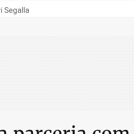
 Segalla
a parceria co