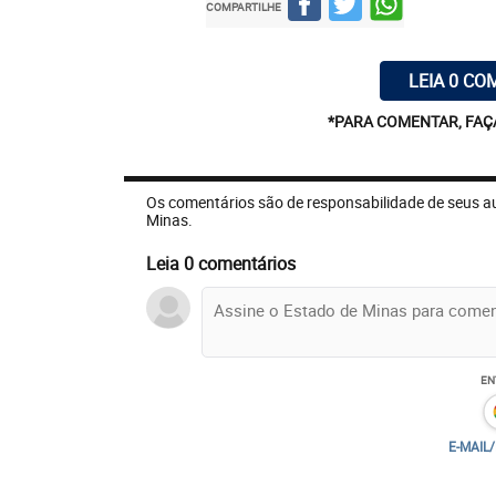
COMPARTILHE
LEIA 0 CO
*PARA COMENTAR, FAÇ
Os comentários são de responsabilidade de seus a
Minas.
Leia 0 comentários
EN
E-MAIL
(foto: Gladyston Rodrigues/EM/D.A Press %u2013 20/12/22)