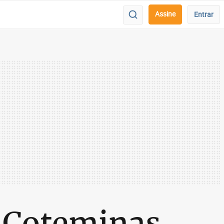
Assine
Entrar
m Coteminas