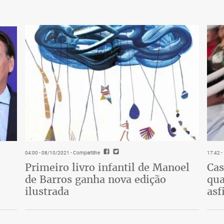
 projetos mais ambiciosos na América
 temático localizado em Gramado (RS)
 à liga do basquete profissional dos
esse tipo da NBA no mundo, será uma
á chegar a outros países. Com 45 milhões
mercado da NBA fora dos Estados Unidos.
04:00 - 08/10/2021
- Compartilhe
17:42 
Primeiro livro infantil de Manoel
Cas
de Barros ganha nova edição
qua
ilustrada
asf