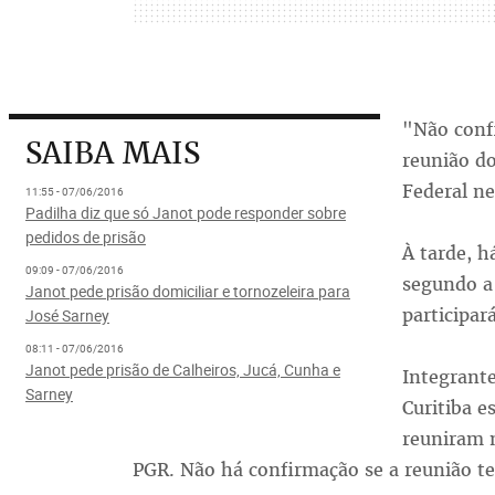
"Não confi
SAIBA MAIS
reunião do
Federal ne
11:55 - 07/06/2016
Padilha diz que só Janot pode responder sobre
pedidos de prisão
À tarde, 
09:09 - 07/06/2016
segundo a 
Janot pede prisão domiciliar e tornozeleira para
participar
José Sarney
08:11 - 07/06/2016
Janot pede prisão de Calheiros, Jucá, Cunha e
Integrante
Sarney
Curitiba e
reuniram n
PGR. Não há confirmação se a reunião te