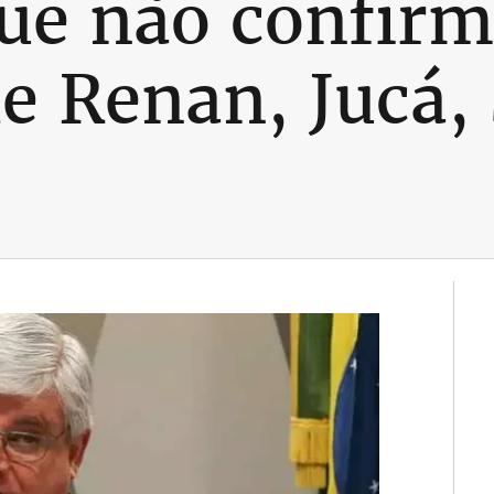
que não confir
de Renan, Jucá,