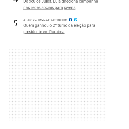
De óculos Juliet, Lula direciona campanha
nas redes sociais para jovens
5
21:34 - 30/10/2022 - Compartilhe
Quem ganhou o 2º turno da eleição para
presidente em Roraima