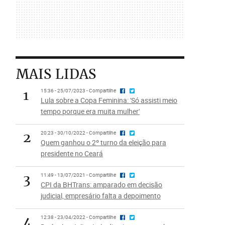
MAIS LIDAS
1
15:36 - 25/07/2023 - Compartilhe
Lula sobre a Copa Feminina: 'Só assisti meio
tempo porque era muita mulher'
2
20:23 - 30/10/2022 - Compartilhe
Quem ganhou o 2º turno da eleição para
presidente no Ceará
3
11:49 - 13/07/2021 - Compartilhe
CPI da BHTrans: amparado em decisão
judicial, empresário falta a depoimento
4
12:38 - 23/04/2022 - Compartilhe