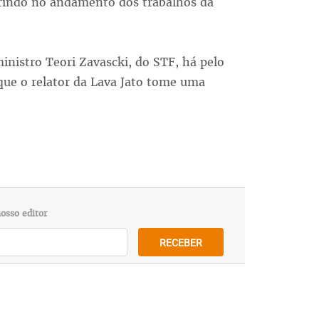
ferindo no andamento dos trabalhos da
inistro Teori Zavascki, do STF, há pelo
ue o relator da Lava Jato tome uma
osso editor
RECEBER