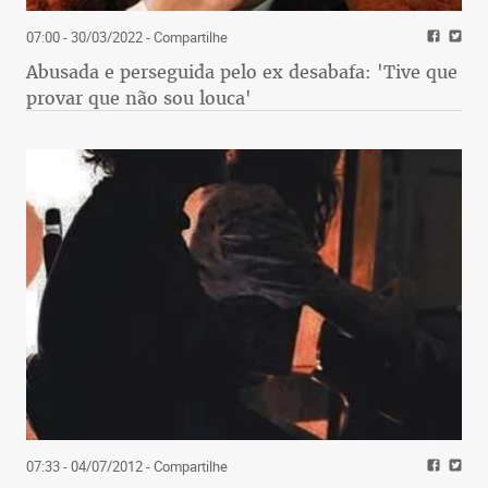
07:00 - 30/03/2022
- Compartilhe
Abusada e perseguida pelo ex desabafa: 'Tive que
provar que não sou louca'
07:33 - 04/07/2012
- Compartilhe