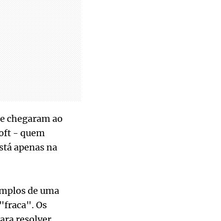
ue chegaram ao
oft - quem
está apenas na
emplos de uma
"fraca". Os
ra resolver