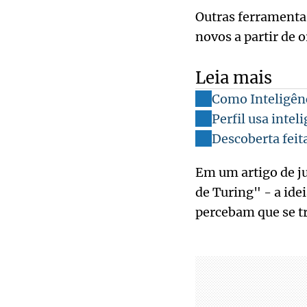
Outras ferramenta
novos a partir de 
Leia mais
Como Inteligênc
Perfil usa intel
Descoberta feita
Em um artigo de ju
de Turing" - a id
percebam que se t