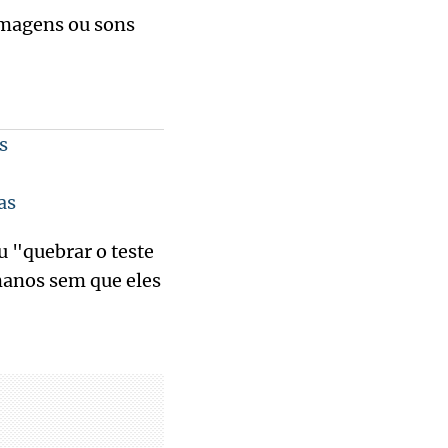
imagens ou sons
s
as
u "quebrar o teste
manos sem que eles