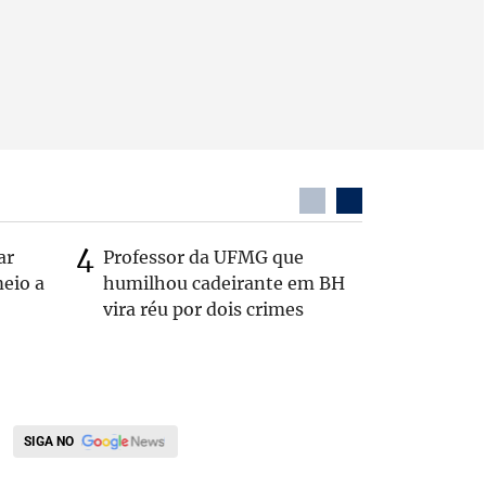
ar
Professor da UFMG que
Após anú
eio a
humilhou cadeirante em BH
Carlos B
vira réu por dois crimes
Zema: 'Q
SIGA NO