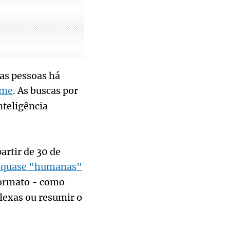
das pessoas há
ome
. As buscas por
nteligência
artir de 30 de
s quase "humanas"
formato - como
lexas ou resumir o