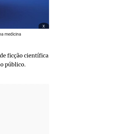
x
 na medicina
e ficção científica
o público.