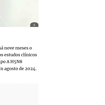
x
 há nove meses o
os estudos clínicos
ipo A H5N8
em agosto de 2024.