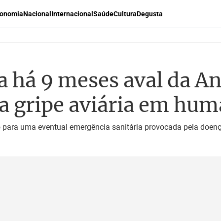
onomia
Nacional
Internacional
Saúde
Cultura
Degusta
 há 9 meses aval da An
 a gripe aviária em hu
o para uma eventual emergência sanitária provocada pela doen