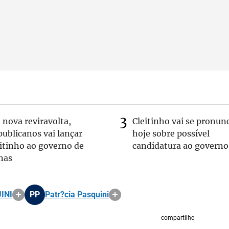
nova reviravolta,
Cleitinho vai se pronun
ublicanos vai lançar
hoje sobre possível
itinho ao governo de
candidatura ao governo
nas
INI
PP
Patr?cia Pasquini
compartilhe