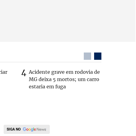
ciar
Acidente grave em rodovia de
PL não v
MG deixa 5 mortos; um carro
‘Chance 
estaria em fuga
SIGA NO