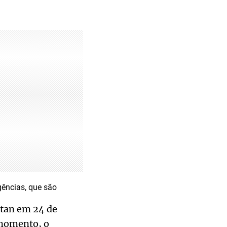
gências, que são
ntan em 24 de
 momento, o