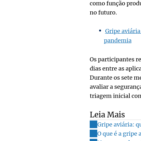
como função produz
no futuro.
Gripe aviári
pandemia
Os participantes r
dias entre as apli
Durante os sete m
avaliar a seguranç
triagem inicial c
Leia Mais
Gripe aviária: q
O que é a gripe