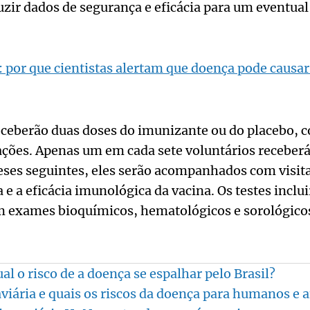
ir dados de segurança e eficácia para um eventual 
a: por que cientistas alertam que doença pode causa
eceberão duas doses do imunizante ou do placebo, c
cações. Apenas um em cada sete voluntários receberá
eses seguintes, eles serão acompanhados com visit
a e a eficácia imunológica da vacina. Os testes incl
om exames bioquímicos, hematológicos e sorológico
ual o risco de a doença se espalhar pelo Brasil?
 aviária e quais os riscos da doença para humanos e 