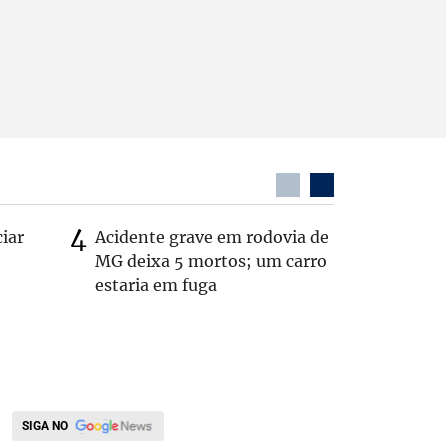
ciar
Acidente grave em rodovia de
PL não v
MG deixa 5 mortos; um carro
‘Chance 
estaria em fuga
SIGA NO