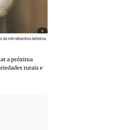
x
 de mil rebanhos leiteiros
nar a próxima
iedades rurais e