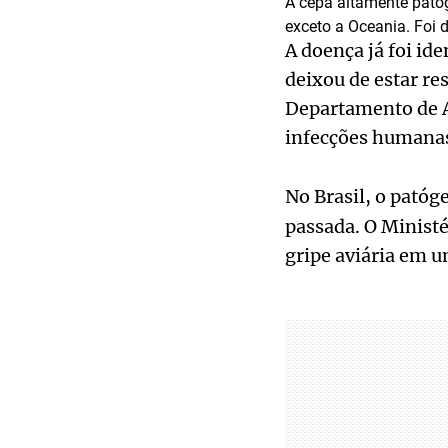
A cepa altamente pato
exceto a Oceania. Foi 
A doença já foi id
deixou de estar re
Departamento de A
infecções humana
No Brasil, o pató
passada. O Ministé
gripe aviária em u