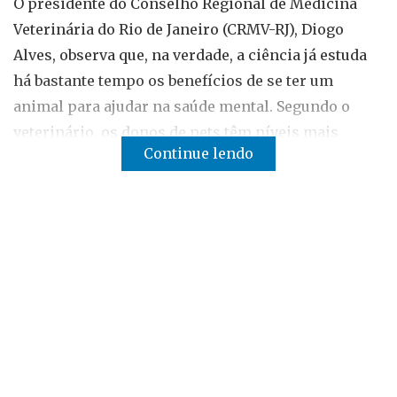
O presidente do Conselho Regional de Medicina
Veterinária do Rio de Janeiro (CRMV-RJ), Diogo
Alves, observa que, na verdade, a ciência já estuda
há bastante tempo os benefícios de se ter um
animal para ajudar na saúde mental. Segundo o
veterinário, os donos de pets têm níveis mais
Continue lendo
baixos de triglicerídeos e colesterol quando
comparados com pessoas que não têm animais.
"Estudos apontam que pessoas acima de 65 anos de
idade que têm um animal em casa têm 30% menos
probabilidade de ir a médicos, em relação àquelas
que não têm".
Diogo Alves assegura que "brincar com cães, gatos
e outros animais de estimação eleva os níveis de
serotonina e dopamina, trazendo relaxamento, paz,