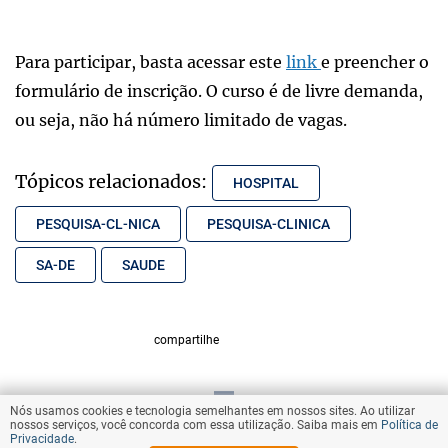
Para participar, basta acessar este
link
e preencher o
formulário de inscrição. O curso é de livre demanda,
ou seja, não há número limitado de vagas.
Tópicos relacionados:
HOSPITAL
PESQUISA-CL-NICA
PESQUISA-CLINICA
SA-DE
SAUDE
compartilhe
Nós usamos cookies e tecnologia semelhantes em nossos sites. Ao utilizar
VOLTAR AO TOPO
nossos serviços, você concorda com essa utilização. Saiba mais em
Política de
Privacidade
.