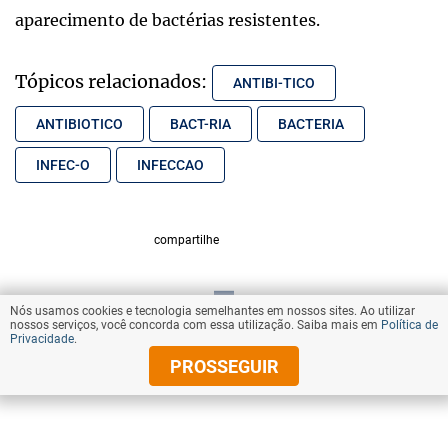
aparecimento de bactérias resistentes.
Tópicos relacionados:
ANTIBI-TICO
ANTIBIOTICO
BACT-RIA
BACTERIA
INFEC-O
INFECCAO
compartilhe
Nós usamos cookies e tecnologia semelhantes em nossos sites. Ao utilizar
VOLTAR AO TOPO
nossos serviços, você concorda com essa utilização. Saiba mais em
Política de
Privacidade
.
PROSSEGUIR
© Copyright 2025 Diários Associados
Todos os direitos reservados.