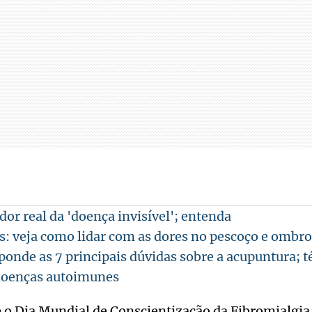
dor real da 'doença invisível'; entenda
s: veja como lidar com as dores no pescoço e ombro
ponde as 7 principais dúvidas sobre a acupuntura; t
doenças autoimunes
é o Dia Mundial de Conscientização da Fibromialgia