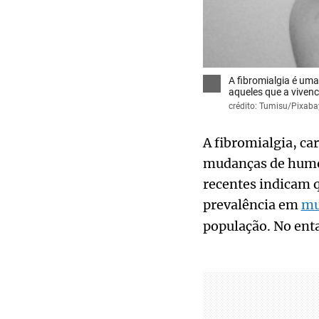
A fibromialgia é uma
aqueles que a viven
crédito: Tumisu/Pixaba
A fibromialgia, ca
mudanças de humo
recentes indicam 
prevalência em
mu
população. No ent