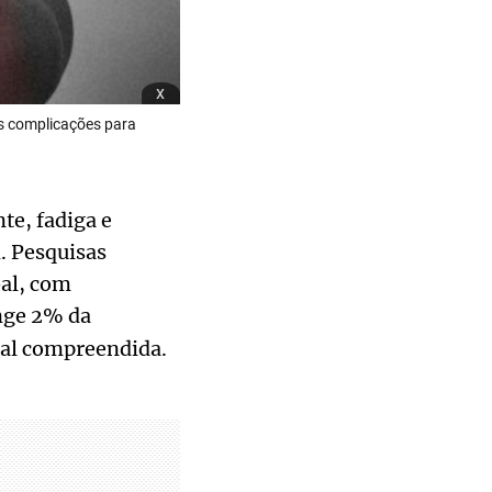
x
as complicações para
te, fadiga e
 Pesquisas
bal, com
inge 2% da
mal compreendida.