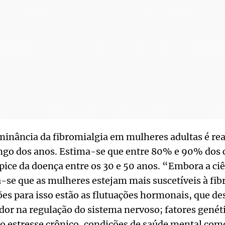
minância da fibromialgia em mulheres adultas é rea
ongo dos anos. Estima-se que entre 80% e 90% dos
ice da doença entre os 30 e 50 anos. “Embora a ciê
a-se que as mulheres estejam mais suscetíveis à fib
ções para isso estão as flutuações hormonais, que
 dor na regulação do sistema nervoso; fatores genéti
o estresse crônico, condições de saúde mental com