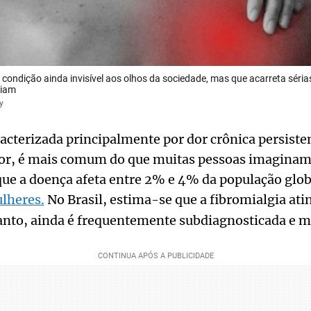
 condição ainda invisível aos olhos da sociedade, mas que acarreta séri
ciam
y
racterizada principalmente por dor crônica persisten
r, é mais comum do que muitas pessoas imaginam.
que a doença afeta entre 2% e 4% da população glo
lheres.
No Brasil, estima-se que a fibromialgia at
anto, ainda é frequentemente subdiagnosticada e 