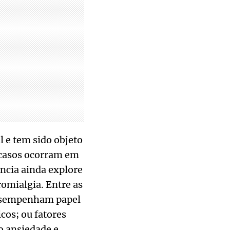
l e tem sido objeto
 casos ocorram em
ncia ainda explore
romialgia. Entre as
 desempenham papel
cos; ou fatores
o ansiedade e