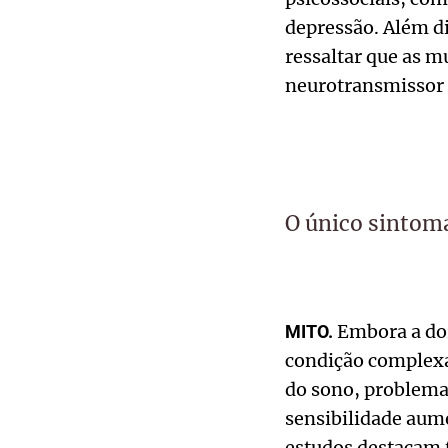
depressão. Além d
ressaltar que as 
neurotransmissor a
O único sintoma
Embora a dor
MITO.
condição complexa
do sono, problema
sensibilidade aume
estudos destacam