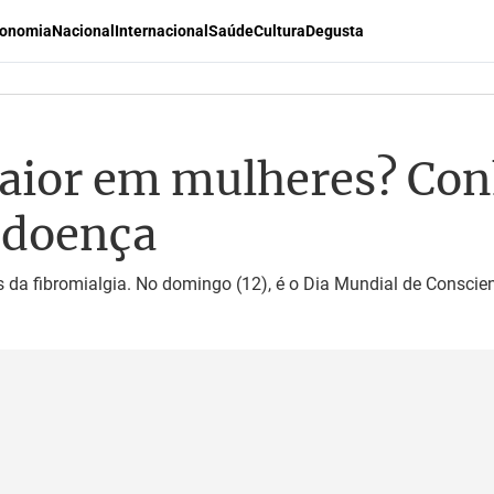
onomia
Nacional
Internacional
Saúde
Cultura
Degusta
maior em mulheres? Con
 doença
s da fibromialgia. No domingo (12), é o Dia Mundial de Conscie