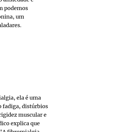
bém podemos
onina, um
aladares.
lgia, ela é uma
fadiga, distúrbios
rigidez muscular e
ico explica que
"A fibromialgia