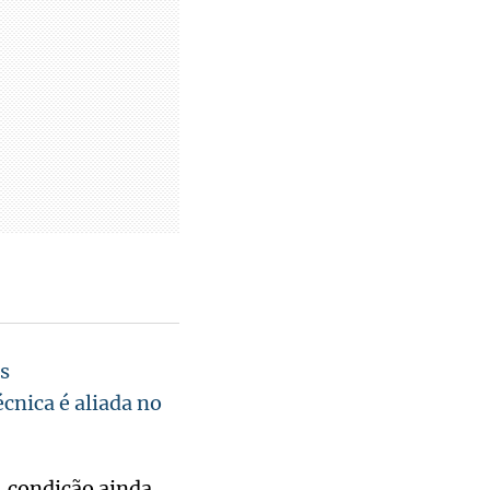
s
écnica é aliada no
, condição ainda