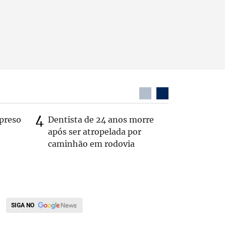
preso
Dentista de 24 anos morre
Itaú é al
após ser atropelada por
por falh
caminhão em rodovia
interior
SIGA NO