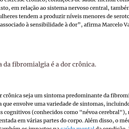
isto, em relação ao sistema nervoso central, tam
mulheres tendem a produzir níveis menores de serot
ssociado à sensibilidade à dor”, afirma Marcelo V
 da fibromialgia é a dor crônica.
 crônica seja um sintoma predominante da fibromia
 que envolve uma variedade de sintomas, incluindo 
s cognitivos (conhecidos como "névoa cerebral"), 
ntada em várias partes do corpo. Além disso, o méd
 também os impactos na
saúde mental
da condição. 