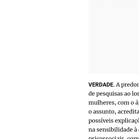
. A predo
VERDADE
de pesquisas ao l
mulheres, com o áp
o assunto, acredit
possíveis explica
na sensibilidade à
psicossociais, com