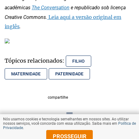
acadêmicas
The Conversation
e republicado sob licença
Leia aqui a versão original em
Creative Commons.
inglês
.
Tópicos relacionados:
FILHO
MATERNIDADE
PATERNIDADE
compartilhe
Nós usamos cookies e tecnologia semelhantes em nossos sites. Ao utilizar
VOLTAR AO TOPO
nossos serviços, você concorda com essa utilização. Saiba mais em
Política de
Privacidade
.
PROSSEGUIR
© Copyright 2025 Diários Associados