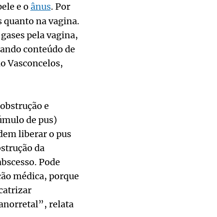
pele e o
ânus
. Por
 quanto na vagina.
 gases pela vagina,
ssando conteúdo de
do Vasconcelos,
 obstrução e
cúmulo de pus)
em liberar o pus
bstrução da
abscesso. Pode
ção médica, porque
catrizar
anorretal”, relata