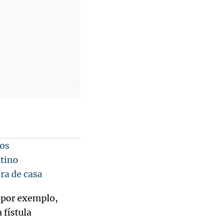
tos
stino
ra de casa
, por exemplo,
 fístula