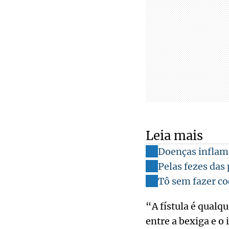
Leia mais
Doenças inflama
Pelas fezes das
Tô sem fazer co
“A fístula é qualq
entre a bexiga e o 