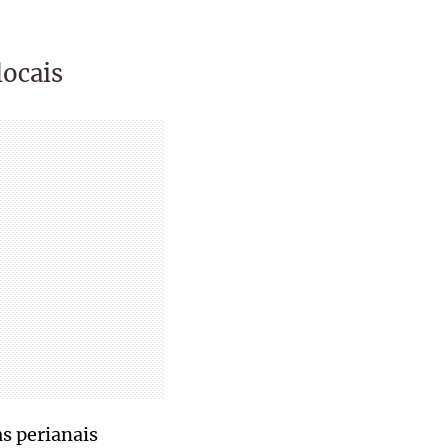
locais
as perianais