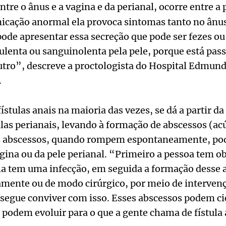
ntre o ânus e a vagina e da perianal, ocorre entre a 
icação anormal ela provoca sintomas tanto no ânus
ode apresentar essa secreção que pode ser fezes ou
ulenta ou sanguinolenta pela pele, porque está pa
utro”, descreve a proctologista do Hospital Edmun
.
stulas anais na maioria das vezes, se dá a partir da
las perianais, levando à formação de abscessos (a
es abscessos, quando rompem espontaneamente, pod
agina ou da pele perianal. “Primeiro a pessoa tem o
la tem uma infecção, em seguida a formação desse 
mente ou de modo cirúrgico, por meio de interven
segue conviver com isso. Esses abscessos podem ci
 podem evoluir para o que a gente chama de fístula 