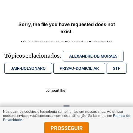
Tópicos relacionados:
ALEXANDRE-DE-MORAES
JAIR-BOLSONARO
PRISAO-DOMICILIAR
STF
compartilhe
Nós usamos cookies e tecnologia semelhantes em nossos sites. Ao utilizar
VOLTAR AO TOPO
nossos serviços, você concorda com essa utilização. Saiba mais em
Política de
Privacidade
.
PROSSEGUIR
© Copyright 2025 Diários Associados