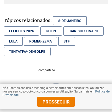
Tópicos relacionados:
8-DE-JANEIRO
ELEICOES-2026
GOLPE
JAIR-BOLSONARO
LULA
ROMEU-ZEMA
STF
TENTATIVA-DE-GOLPE
compartilhe
Nós usamos cookies e tecnologia semelhantes em nossos sites. Ao utilizar
VOLTAR AO TOPO
nossos serviços, você concorda com essa utilização. Saiba mais em
Política de
Privacidade
.
PROSSEGUIR
© Copyright 2025 Diários Associados
Todos os direitos reservados.