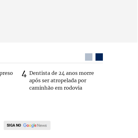
preso
Dentista de 24 anos morre
Itaú é al
após ser atropelada por
por falh
caminhão em rodovia
interior
SIGA NO