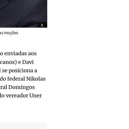
x
das moções
o enviadas aos
canos) e Davi
 se posiciona a
ado federal Nikolas
deral Domingos
elo vereador Uner