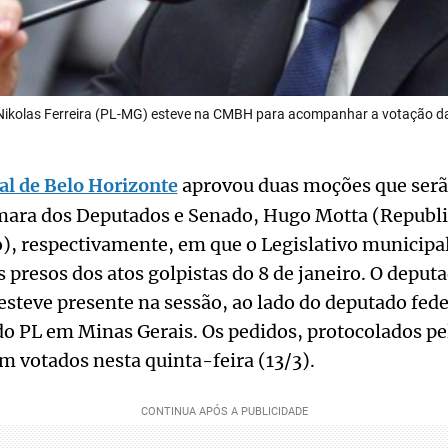
 Nikolas Ferreira (PL-MG) esteve na CMBH para acompanhar a votação 
l de Belo Horizonte
aprovou duas moções que serã
mara dos Deputados e Senado, Hugo Motta (Republi
, respectivamente, em que o Legislativo municipal
s presos dos atos golpistas do 8 de janeiro. O deput
esteve presente na sessão, ao lado do deputado fe
do PL em Minas Gerais. Os pedidos, protocolados p
m votados nesta quinta-feira (13/3).