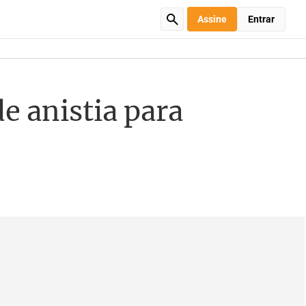
Assine
Entrar
e anistia para