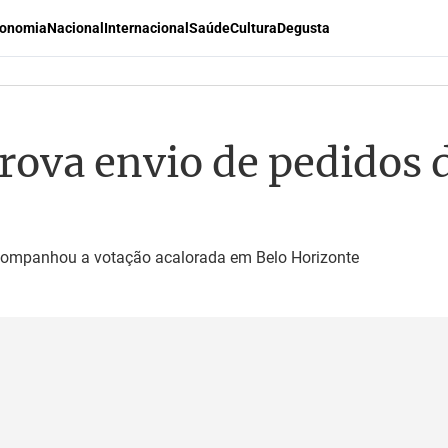
onomia
Nacional
Internacional
Saúde
Cultura
Degusta
ova envio de pedidos d
acompanhou a votação acalorada em Belo Horizonte