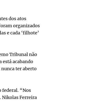
tes dos atos
e foram organizados
as e cada ‘filhote’
remo Tribunal não
ça está acabando
 nunca ter aberto
o federal. “Nos
 Nikolas Ferreira