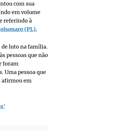
ontou com sua
etindo em volume
e referindo à
Bolsonaro (PL).
de luto na família.
às pessoas que não
r foram
s. Uma pessoa que
, afirmou em
os'