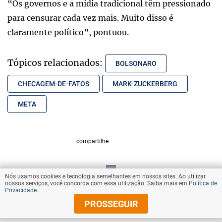
“Os governos e a mídia tradicional têm pressionado
para censurar cada vez mais. Muito disso é
claramente político”, pontuou.
Tópicos relacionados:
BOLSONARO
CHECAGEM-DE-FATOS
MARK-ZUCKERBERG
META
compartilhe
Nós usamos cookies e tecnologia semelhantes em nossos sites. Ao utilizar
VOLTAR AO TOPO
nossos serviços, você concorda com essa utilização. Saiba mais em
Política de
Privacidade
.
PROSSEGUIR
© Copyright 2025 Diários Associados
Todos os direitos reservados.