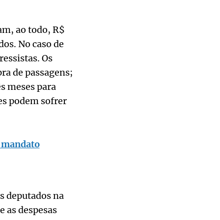
m, ao todo, R$
dos. No caso de
essistas. Os
pra de passagens;
ês meses para
es podem sofrer
o mandato
os deputados na
e as despesas