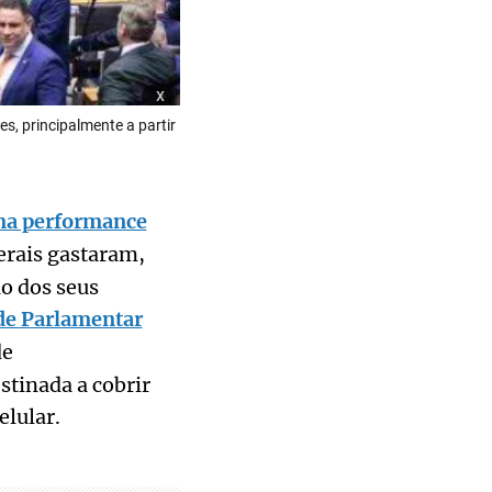
x
s, principalmente a partir
na performance
erais gastaram,
o dos seus
ade Parlamentar
de
tinada a cobrir
elular.