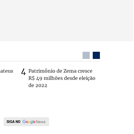
Mateus
Patrimônio de Zema cresce
Casal é 
R$ 49 milhões desde eleição
com o c
de 2022
em rodo
SIGA NO