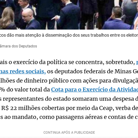
icos dão mais atenção à disseminação dos seus trabalhos entre os eleitore
Câmara dos Deputados
s o exercício da política se concentra, sobretudo,
nas redes sociais,
os deputados federais de Minas G
lhões de dinheiro público com ações para divulgaçã
 do valor total da
Cota para o Exercício da Ativid
 os representantes do estado somaram uma despesa 
$ 22 milhões cobertas por meio da Ceap, verba des
s ao mandato, como passagens aéreas e contas de c