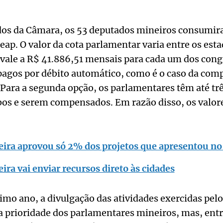
os da Câmara, os 53 deputados mineiros consumira
eap. O valor da cota parlamentar varia entre os esta
vale a R$ 41.886,51 mensais para cada um dos congr
pagos por débito automático, como é o caso da com
Para a segunda opção, os parlamentares têm até tr
ibos e serem compensados. Em razão disso, os valor
ira aprovou só 2% dos projetos que apresentou n
ra vai enviar recursos direto às cidades
mo ano, a divulgação das atividades exercidas pel
a prioridade dos parlamentares mineiros, mas, entr