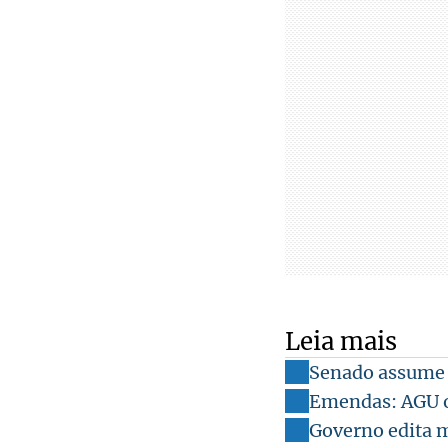
Leia mais
Senado assume
Emendas: AGU or
Governo edita m