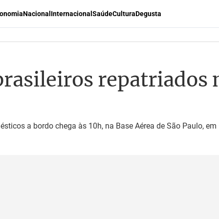
onomia
Nacional
Internacional
Saúde
Cultura
Degusta
brasileiros repatriados
sticos a bordo chega às 10h, na Base Aérea de São Paulo, em