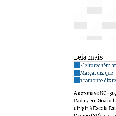
Leia mais
Eleitores têm at
Marçal diz que '
Tramonte diz te
A aeronave KC-30, 
Paulo, em Guarulho
dirigir à Escola E
Campo (SP), para v