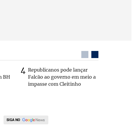
Republicanos pode lançar
Coronel 
m BH
Falcão ao governo em meio a
suspeito
impasse com Cleitinho
passage
SIGA NO