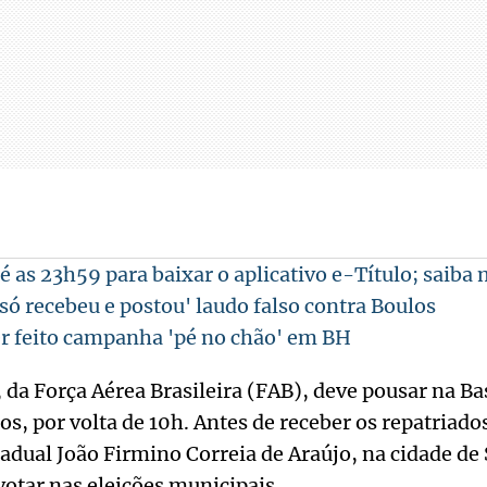
é as 23h59 para baixar o aplicativo e-Título; saiba 
só recebeu e postou' laudo falso contra Boulos
r feito campanha 'pé no chão' em BH
da Força Aérea Brasileira (FAB), deve pousar na Ba
s, por volta de 10h. Antes de receber os repatriados
stadual João Firmino Correia de Araújo, na cidade d
otar nas eleições municipais.