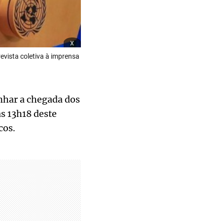
x
evista coletiva à imprensa
anhar a chegada dos
às 13h18 deste
cos.