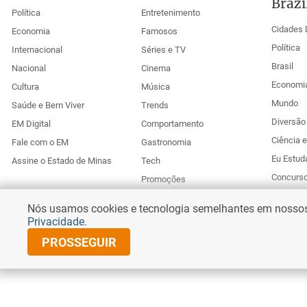
Brazi
Política
Entretenimento
Cidades 
Economia
Famosos
Política
Internacional
Séries e TV
Brasil
Nacional
Cinema
Economi
Cultura
Música
Mundo
Saúde e Bem Viver
Trends
Diversão 
EM Digital
Comportamento
Ciência 
Fale com o EM
Gastronomia
Eu Estud
Assine o Estado de Minas
Tech
Concurs
Promoções
Esportes
Anuncie no Uai
Nós usamos cookies e tecnologia semelhantes em nossos s
Corr
Privacidade
.
PROSSEGUIR
© Copyright 2025 Diários Associados
Todos os direitos reservados.