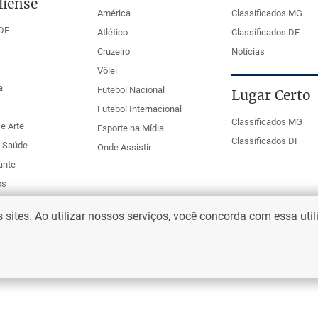
liense
América
Classificados MG
DF
Atlético
Classificados DF
Cruzeiro
Notícias
Vôlei
a
Futebol Nacional
Lugar Certo
Futebol Internacional
Classificados MG
e Arte
Esporte na Mídia
Classificados DF
e Saúde
Onde Assistir
ante
os
ites. Ao utilizar nossos serviços, você concorda com essa uti
eio Web