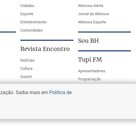
Cidades
Alterosa Alerta
Esporte
Jornal da Alterosa
Entretenimento
Alterosa Esporte
Curiosidades
Sou BH
Revista Encontro
Tupi FM
Notícias
Cultura
Apresentadores
Gastrô
Programação
PodCasts
lização. Saiba mais em
Política de
Mestre da Bola Tupi