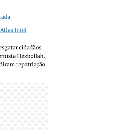
rada
Atlas Intel
esgatar cidadãos
remista Hezbollah.
diram repatriação.