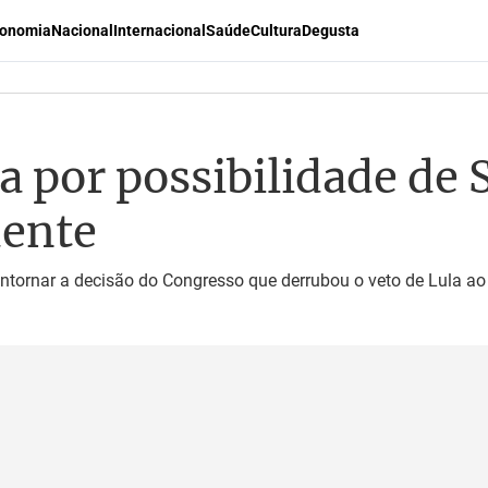
onomia
Nacional
Internacional
Saúde
Cultura
Degusta
a por possibilidade de 
dente
contornar a decisão do Congresso que derrubou o veto de Lula ao