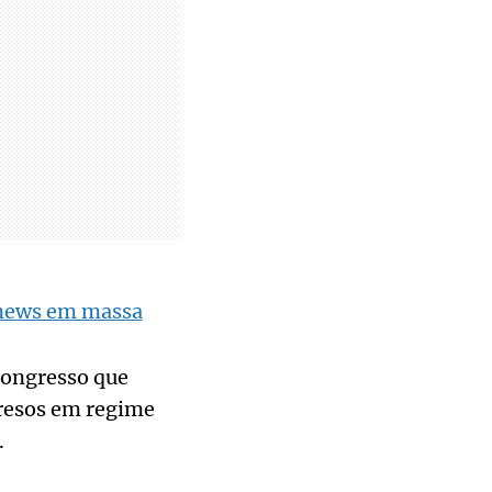
 news em massa
 Congresso que
presos em regime
.