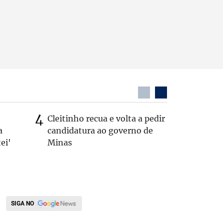
Cleitinho recua e volta a pedir
Quem é 
a
candidatura ao governo de
que teve
ei'
Minas
pelos E
SIGA NO