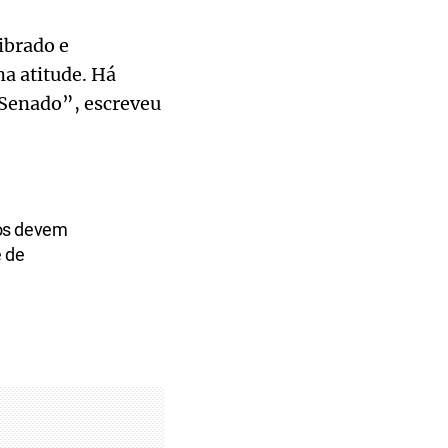
ibrado e
a atitude. Há
 Senado”, escreveu
bos devem
 de