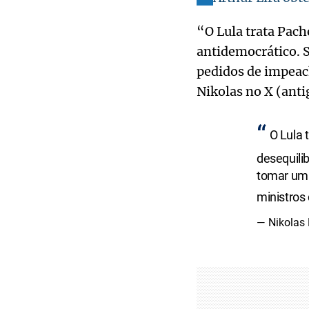
“O Lula trata Pach
antidemocrático. 
pedidos de impeac
Nikolas no X (anti
O Lula 
desequili
tomar uma
ministros
— Nikolas 