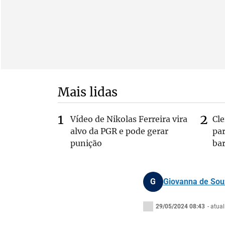
Mais lidas
Vídeo de Nikolas Ferreira vira
Cl
alvo da PGR e pode gerar
pa
punição
bar
G
Giovanna de Sou
29/05/2024 08:43
- atua