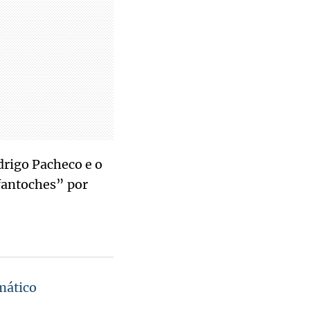
drigo Pacheco e o
fantoches” por
mático