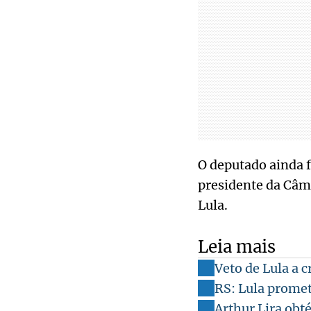
O deputado ainda 
presidente da Câm
Lula.
Leia mais
Veto de Lula a
RS: Lula promet
Arthur Lira obt