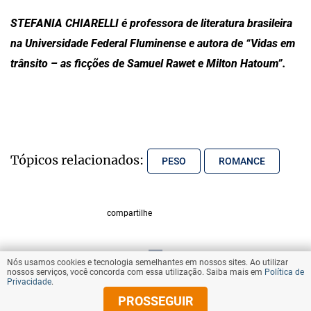
STEFANIA CHIARELLI é professora de literatura brasileira
na Universidade Federal Fluminense e autora de “Vidas em
trânsito – as ficções de Samuel Rawet e Milton Hatoum”.
Tópicos relacionados:
PESO
ROMANCE
compartilhe
Nós usamos cookies e tecnologia semelhantes em nossos sites. Ao utilizar
VOLTAR AO TOPO
nossos serviços, você concorda com essa utilização. Saiba mais em
Política de
Privacidade
.
PROSSEGUIR
© Copyright 2025 Diários Associados