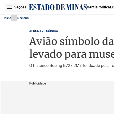
Seções
Gerais
Política
Ec
Início
Nacional
AERONAVE ICÔNICA
Avião símbolo da
levado para mus
O histórico Boeing B727-2M7 foi doado pela Tot
Publicidade