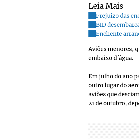
Leia Mais
Prejuízo das en
BID desembarca
Enchente arranc
Aviões menores, q
embaixo d´água.
Em julho do ano pa
outro lugar do aer
aviões que descia
21 de outubro, depo