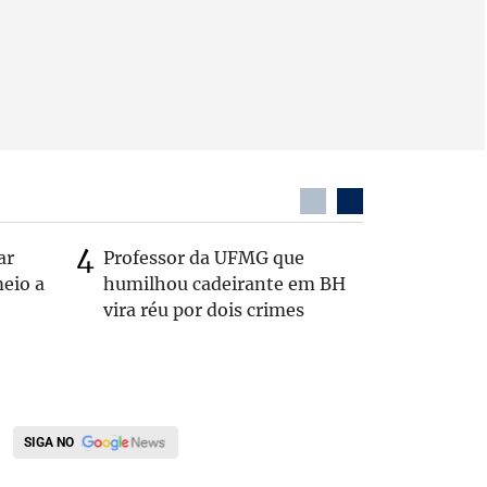
ar
Professor da UFMG que
Casal é 
eio a
humilhou cadeirante em BH
com o c
vira réu por dois crimes
em rodo
SIGA NO