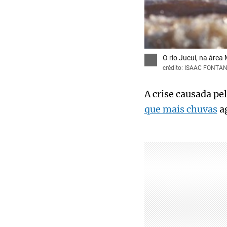
O rio Jucuí, na área
crédito: ISAAC FONTA
A crise causada pe
que mais chuvas
ag