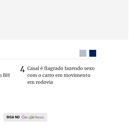
Casal é flagrado fazendo sexo
Zema sug
m BH
com o carro em movimento
substitui
em rodovia
SIGA NO