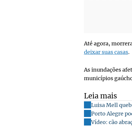
Até agora, morrera
deixar suas casas
.
As inundações afe
municípios gaúcho
Leia mais
Luisa Mell queb
Porto Alegre po
Vídeo: cão abraç