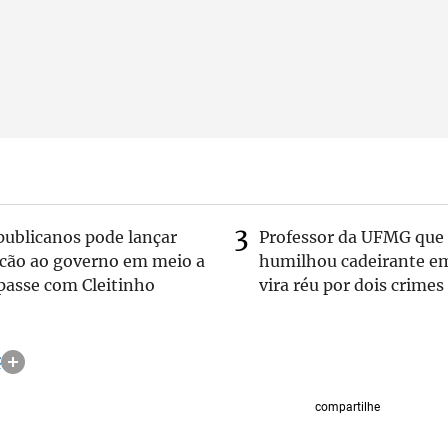
publicanos pode lançar
Professor da UFMG que
lcão ao governo em meio a
humilhou cadeirante e
passe com Cleitinho
vira réu por dois crimes
C
compartilhe