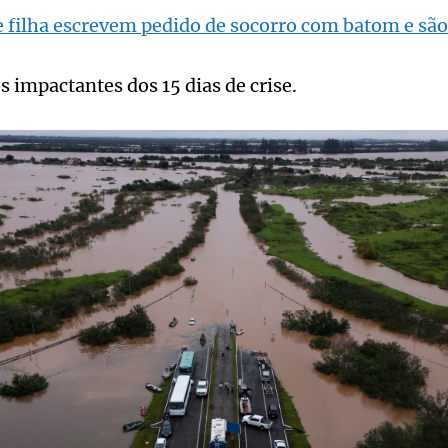
 filha escrevem pedido de socorro com batom e são
s impactantes dos 15 dias de crise.