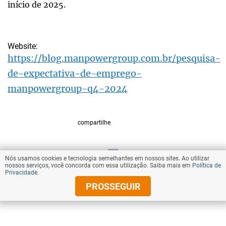
início de 2025.
Website:
https://blog.manpowergroup.com.br/pesquisa-
de-expectativa-de-emprego-
manpowergroup-q4-2024
compartilhe
Nós usamos cookies e tecnologia semelhantes em nossos sites. Ao utilizar
VOLTAR AO TOPO
nossos serviços, você concorda com essa utilização. Saiba mais em
Política de
Privacidade
.
PROSSEGUIR
© Copyright 2025 Diários Associados
Todos os direitos reservados.