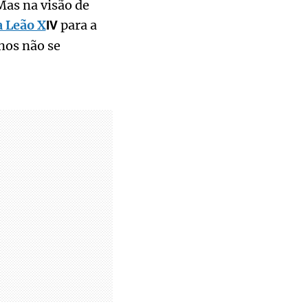
Mas na visão de
 Leão X
para a
IV
nos não se