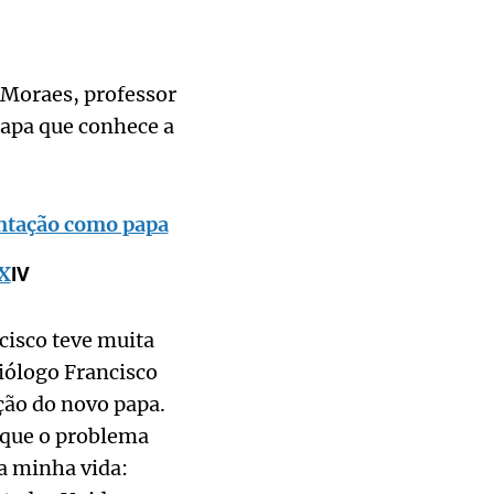
 Moraes, professor
papa que conhece a
entação como papa
 X
IV
cisco teve muita
ciólogo Francisco
ção do novo papa.
 que o problema
 a minha vida: