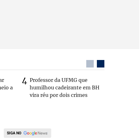
ar
Professor da UFMG que
Casal é 
eio a
humilhou cadeirante em BH
com o c
vira réu por dois crimes
em rodo
SIGA NO