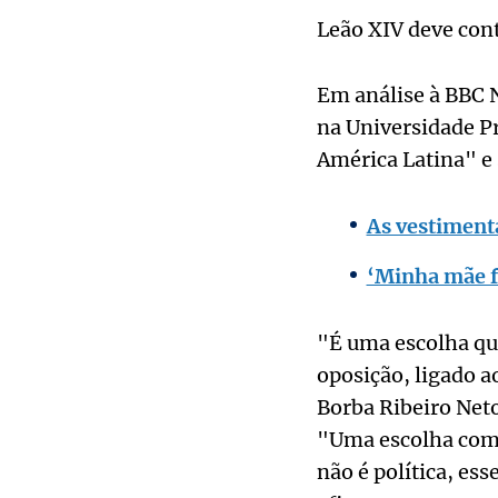
Leão XIV deve cont
Em análise à BBC N
na Universidade P
América Latina" e
As vestiment
‘Minha mãe f
"É uma escolha qu
oposição, ligado a
Borba Ribeiro Net
"Uma escolha com 
não é política, ess