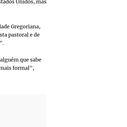
stados Unidos, mas
idade Gregoriana,
ta pastoral e de
".
e alguém que sabe
 mais formal",