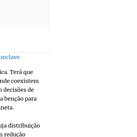
conclave
ica. Terá que
 onde coexistem
m decisões de
 a benção para
aneta.
uja distribuição
om redução