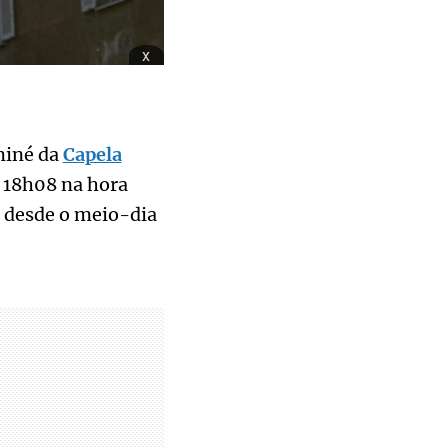
x
miné da
Capela
, 18h08 na hora
e desde o meio-dia