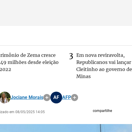
trimônio de Zema cresce
Em nova reviravolta,
 49 milhões desde eleição
Republicanos vai lançar
 2022
Cleitinho ao governo de
Minas
Jociane Morais
AF
AFP
compartilhe
lizado em 08/05/2025 14:05