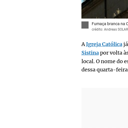
Fumaça branca na Ca
crédito: Andreas SOLA
A
Igreja Católica
já
Sistina
por volta à
local. O nome do e
dessa quarta-feira