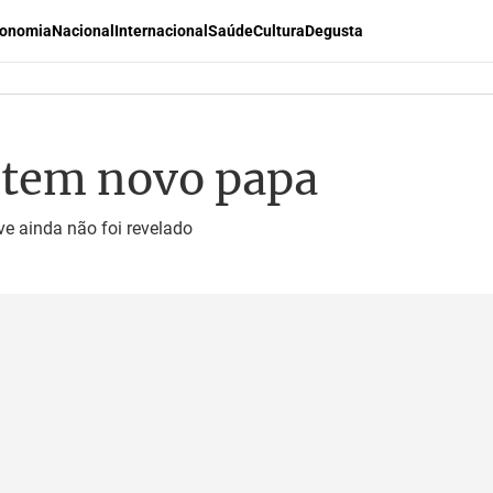
onomia
Nacional
Internacional
Saúde
Cultura
Degusta
á tem novo papa
e ainda não foi revelado