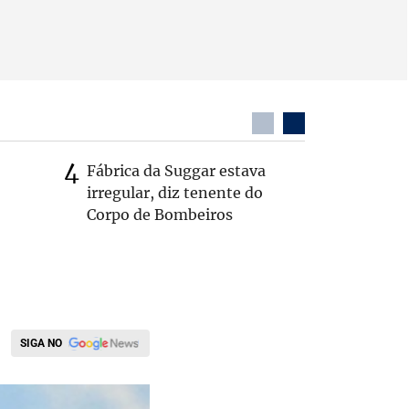
Fábrica da Suggar estava
Cleitinh
irregular, diz tenente do
hoje sob
Corpo de Bombeiros
candidat
SIGA NO