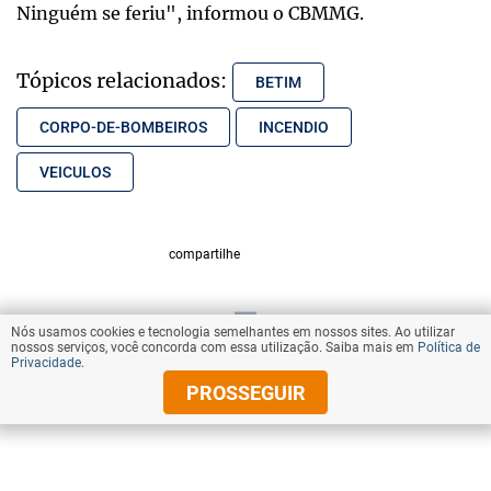
Ninguém se feriu", informou o CBMMG.
Tópicos relacionados:
BETIM
CORPO-DE-BOMBEIROS
INCENDIO
VEICULOS
compartilhe
Nós usamos cookies e tecnologia semelhantes em nossos sites. Ao utilizar
VOLTAR AO TOPO
nossos serviços, você concorda com essa utilização. Saiba mais em
Política de
Privacidade
.
PROSSEGUIR
© Copyright 2025 Diários Associados
Todos os direitos reservados.