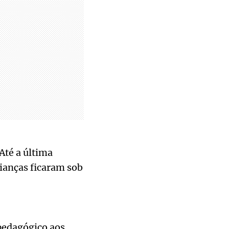
Até a última
rianças ficaram sob
pedagógico aos