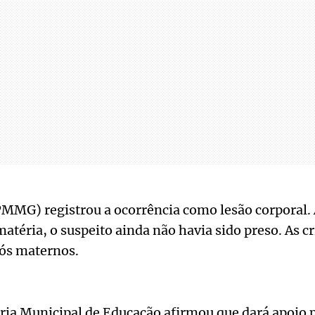
(PMMG) registrou a ocorrência como lesão corporal. 
matéria, o suspeito ainda não havia sido preso. As c
vós maternos.
aria Municipal de Educação afirmou que dará apoio 