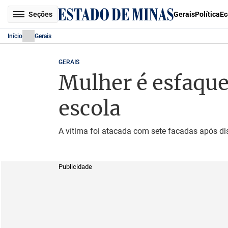
Seções
Gerais
Política
Ec
Início
Gerais
GERAIS
Mulher é esfaque
escola
A vítima foi atacada com sete facadas após dis
Publicidade