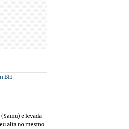
em BH
a (Samu) e levada
beu alta no mesmo