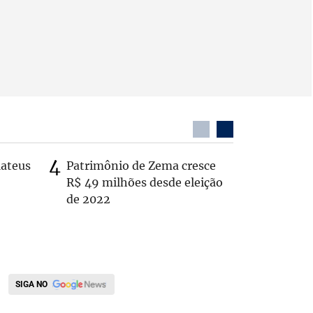
Mateus
Patrimônio de Zema cresce
Casal é 
R$ 49 milhões desde eleição
com o c
de 2022
em rodo
SIGA NO