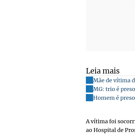
Leia mais
Mãe de vítima d
MG: trio é pres
Homem é preso p
A vítima foi socor
ao Hospital de Pr