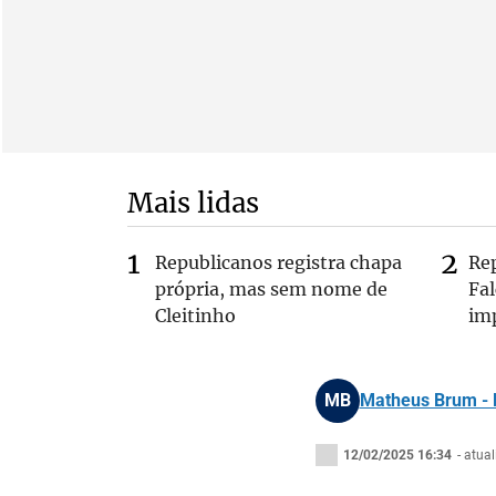
Mais lidas
Republicanos registra chapa
Re
própria, mas sem nome de
Fa
Cleitinho
im
MB
Matheus Brum - 
12/02/2025 16:34
- atua