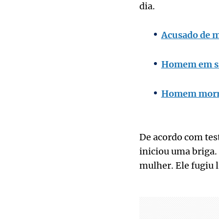
dia.
Acusado de m
Homem em sit
Homem morre 
De acordo com test
iniciou uma briga
mulher. Ele fugiu 