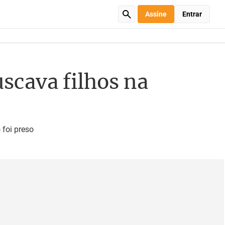
Assine
Entrar
scava filhos na
 foi preso