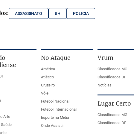
dos:
ASSASSINATO
BH
POLICIA
io
No Ataque
Vrum
liense
América
Classificados MG
DF
Atlético
Classificados DF
Cruzeiro
Notícias
Vôlei
a
Futebol Nacional
Lugar Certo
Futebol Internacional
Classificados MG
e Arte
Esporte na Mídia
Classificados DF
e Saúde
Onde Assistir
ante