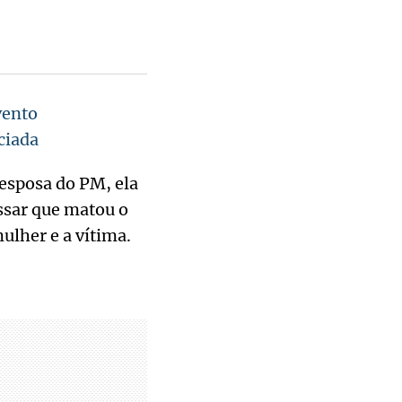
vento
ciada
 esposa do PM, ela
ssar que matou o
ulher e a vítima.