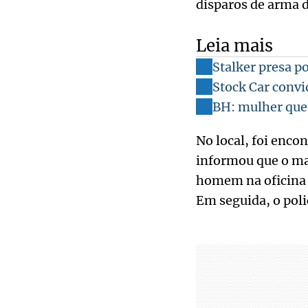
disparos de arma 
Leia mais
Stalker presa p
Stock Car convi
BH: mulher que 
No local, foi enco
informou que o ma
homem na oficina m
Em seguida, o polic