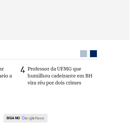
ar
Professor da UFMG que
Casal é 
eio a
humilhou cadeirante em BH
com o c
vira réu por dois crimes
em rodo
SIGA NO