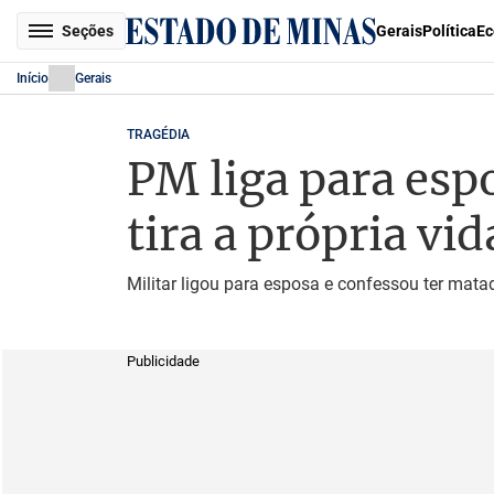
Seções
Gerais
Política
Ec
Início
Gerais
TRAGÉDIA
PM liga para esp
tira a própria vid
Militar ligou para esposa e confessou ter mata
Publicidade