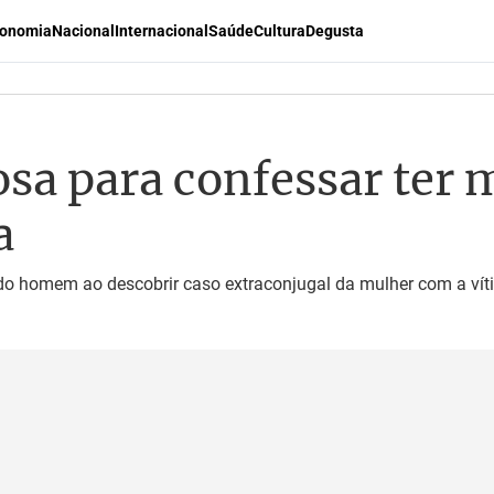
onomia
Nacional
Internacional
Saúde
Cultura
Degusta
osa para confessar ter
a
do homem ao descobrir caso extraconjugal da mulher com a vítima