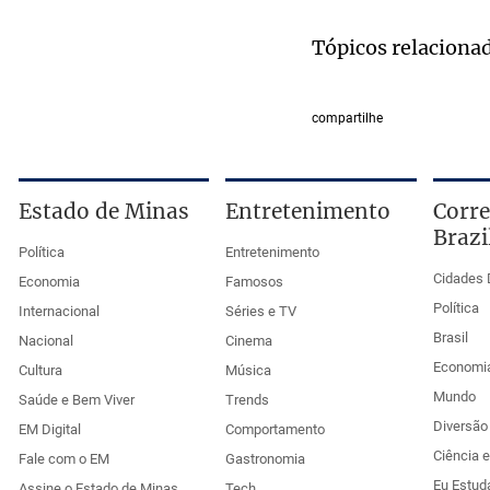
Tópicos relaciona
compartilhe
Estado de Minas
Entretenimento
Corre
Brazi
Política
Entretenimento
Cidades 
Economia
Famosos
Política
Internacional
Séries e TV
Brasil
Nacional
Cinema
Economi
Cultura
Música
Mundo
Saúde e Bem Viver
Trends
Diversão 
EM Digital
Comportamento
Ciência 
Fale com o EM
Gastronomia
Eu Estud
Assine o Estado de Minas
Tech