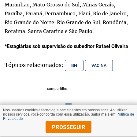
Maranhão, Mato Grosso do Sul, Minas Gerais,
Paraíba, Paraná, Pernambuco, Piauí, Rio de Janeiro,
Rio Grande do Norte, Rio Grande do Sul, Rondônia,
Roraima, Santa Catarina e São Paulo.
*Estagiárias sob supervisão do subeditor Rafael Oliveira
Tópicos relacionados:
BH
VACINA
compartilhe
Nós usamos cookies e tecnologia semelhantes em nossos sites. Ao utilizar
VOLTAR AO TOPO
nossos serviços, você concorda com essa utilização. Saiba mais em
Política de
Privacidade
.
PROSSEGUIR
© Copyright 2025 Diários Associados
Todos os direitos reservados.