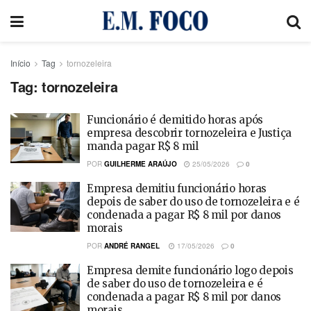
Início
Tag
tornozeleira
Tag:
tornozeleira
Funcionário é demitido horas após
empresa descobrir tornozeleira e Justiça
manda pagar R$ 8 mil
POR
GUILHERME ARAÚJO
25/05/2026
0
Empresa demitiu funcionário horas
depois de saber do uso de tornozeleira e é
condenada a pagar R$ 8 mil por danos
morais
POR
ANDRÉ RANGEL
17/05/2026
0
Empresa demite funcionário logo depois
de saber do uso de tornozeleira e é
condenada a pagar R$ 8 mil por danos
morais