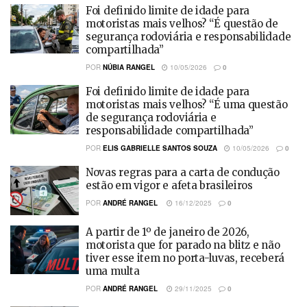
Foi definido limite de idade para
motoristas mais velhos? “É questão de
segurança rodoviária e responsabilidade
compartilhada”
POR
NÚBIA RANGEL
10/05/2026
0
Foi definido limite de idade para
motoristas mais velhos? “É uma questão
de segurança rodoviária e
responsabilidade compartilhada”
POR
ELIS GABRIELLE SANTOS SOUZA
10/05/2026
0
Novas regras para a carta de condução
estão em vigor e afeta brasileiros
POR
ANDRÉ RANGEL
16/12/2025
0
A partir de 1º de janeiro de 2026,
motorista que for parado na blitz e não
tiver esse item no porta-luvas, receberá
uma multa
POR
ANDRÉ RANGEL
29/11/2025
0