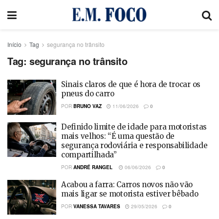
Início
Tag
segurança no trânsito
Tag:
segurança no trânsito
Sinais claros de que é hora de trocar os
pneus do carro
POR
BRUNO VAZ
11/06/2026
0
Definido limite de idade para motoristas
mais velhos: “É uma questão de
segurança rodoviária e responsabilidade
compartilhada”
POR
ANDRÉ RANGEL
06/06/2026
0
Acabou a farra: Carros novos não vão
mais ligar se motorista estiver bêbado
POR
VANESSA TAVARES
29/05/2026
0