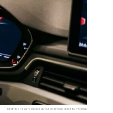
Bafômetro no carro impede partida ao detectar álcool no motorista