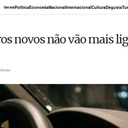
Política
Economia
Nacional
Internacional
Cultura
Degusta
Tu
Gerais
ros novos não vão mais li
tícias