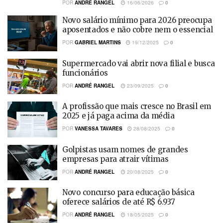
POR
ANDRÉ RANGEL
16/06/2026
0
Novo salário mínimo para 2026 preocupa
aposentados e não cobre nem o essencial
POR
GABRIEL MARTINS
19/12/2025
0
Supermercado vai abrir nova filial e busca
funcionários
POR
ANDRÉ RANGEL
23/09/2025
0
A profissão que mais cresce no Brasil em
2025 e já paga acima da média
POR
VANESSA TAVARES
28/08/2025
0
Golpistas usam nomes de grandes
empresas para atrair vítimas
POR
ANDRÉ RANGEL
20/08/2025
0
Novo concurso para educação básica
oferece salários de até R$ 6.937
POR
ANDRÉ RANGEL
18/05/2025
0