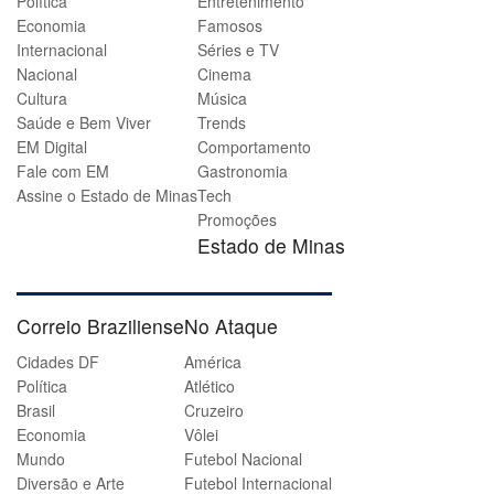
Política
Entretenimento
Economia
Famosos
Internacional
Séries e TV
Nacional
Cinema
Cultura
Música
Saúde e Bem Viver
Trends
EM Digital
Comportamento
Fale com EM
Gastronomia
Assine o Estado de Minas
Tech
Promoções
Estado de Minas
Correio Braziliense
No Ataque
Cidades DF
América
Política
Atlético
Brasil
Cruzeiro
Economia
Vôlei
Mundo
Futebol Nacional
Diversão e Arte
Futebol Internacional