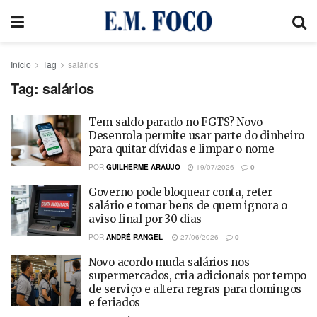
Início
Tag
salários
Tag:
salários
Tem saldo parado no FGTS? Novo
Desenrola permite usar parte do dinheiro
para quitar dívidas e limpar o nome
POR
GUILHERME ARAÚJO
19/07/2026
0
Governo pode bloquear conta, reter
salário e tomar bens de quem ignora o
aviso final por 30 dias
POR
ANDRÉ RANGEL
27/06/2026
0
Novo acordo muda salários nos
supermercados, cria adicionais por tempo
de serviço e altera regras para domingos
e feriados