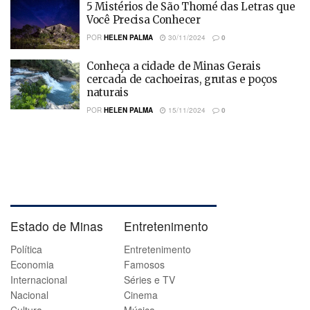
5 Mistérios de São Thomé das Letras que
Você Precisa Conhecer
POR
HELEN PALMA
30/11/2024
0
Conheça a cidade de Minas Gerais
cercada de cachoeiras, grutas e poços
naturais
POR
HELEN PALMA
15/11/2024
0
Estado de Minas
Entretenimento
Política
Entretenimento
Economia
Famosos
Internacional
Séries e TV
Nacional
Cinema
Cultura
Música