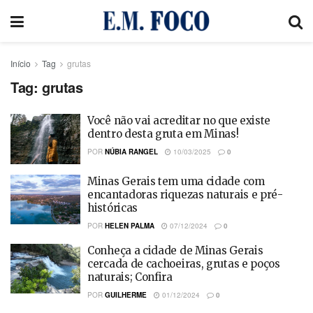
Início
Tag
grutas
Tag:
grutas
Você não vai acreditar no que existe
dentro desta gruta em Minas!
POR
NÚBIA RANGEL
10/03/2025
0
Minas Gerais tem uma cidade com
encantadoras riquezas naturais e pré-
históricas
POR
HELEN PALMA
07/12/2024
0
Conheça a cidade de Minas Gerais
cercada de cachoeiras, grutas e poços
naturais; Confira
POR
GUILHERME
01/12/2024
0