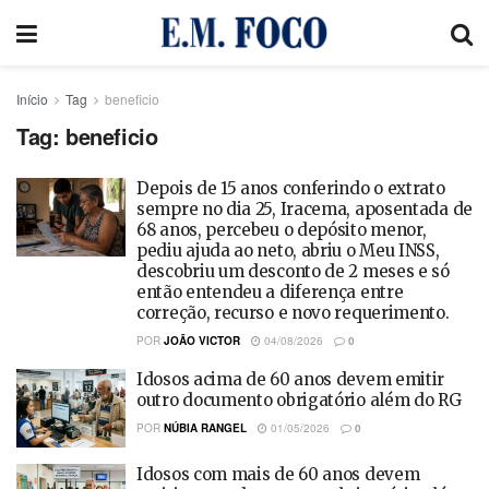
Início
Tag
beneficio
Tag:
beneficio
Depois de 15 anos conferindo o extrato
sempre no dia 25, Iracema, aposentada de
68 anos, percebeu o depósito menor,
pediu ajuda ao neto, abriu o Meu INSS,
descobriu um desconto de 2 meses e só
então entendeu a diferença entre
correção, recurso e novo requerimento.
POR
JOÃO VICTOR
04/08/2026
0
Idosos acima de 60 anos devem emitir
outro documento obrigatório além do RG
POR
NÚBIA RANGEL
01/05/2026
0
Idosos com mais de 60 anos devem