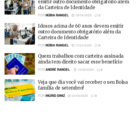
emitir outro documento obrigatório além
da Carteira de Identidade
POR
NÚBIA RANGEL
18/04/2026
0
Idosos acima de 60 anos devem emitir
outro documento obrigatório além da
Carteira de Identidade
POR
NÚBIA RANGEL
12/04/2026
0
Quem trabalhou com carteira assinada
ainda tem direito sacar esse benefício
POR
ANDRÉ RANGEL
14/09/2025
0
Veja que dia você vai receber o seu Bolsa
família de setembro!
POR
INGRID DINIZ
02/09/2025
0