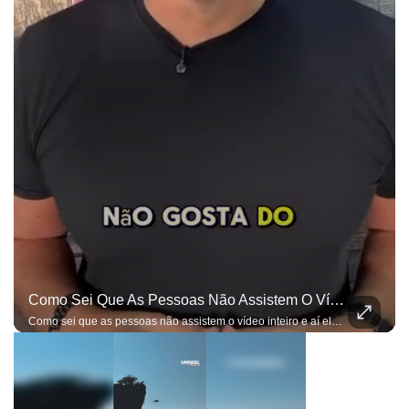
Como Sei Que As Pessoas Não Assistem O Vídeo Inteiro E Aí Elas Entendem Apenas O Que Elas Querem, Já Estou Preparado Para As Ofensas...
Como sei que as pessoas não assistem o vídeo inteiro e aí elas entendem apenas o que elas querem, já estou preparado para as ofensas e bobagens do gênero...