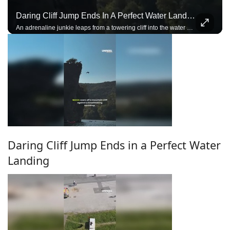
Daring Cliff Jump Ends In A Perfect Water Landing
An adrenaline junkie leaps from a towering cliff into the water below, capturing a breathtaking freefall in a stunning natural setting
Daring Cliff Jump Ends in a Perfect Water
Landing