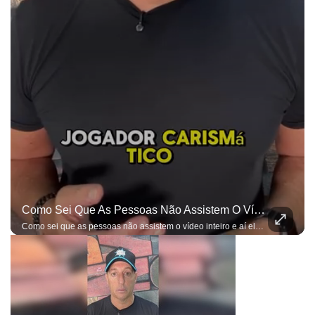
Como Sei Que As Pessoas Não Assistem O Vídeo Inteiro E Aí Elas Entendem Apenas O Que Elas Querem, Já Estou Preparado Para As Ofensas...
Como sei que as pessoas não assistem o vídeo inteiro e aí elas entendem apenas o que elas querem, já estou preparado para as ofensas e bobagens do gênero...