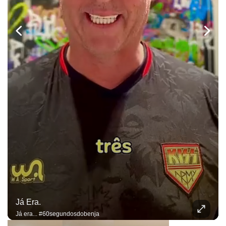
Já Era.
Já era... #60segundosdobenja