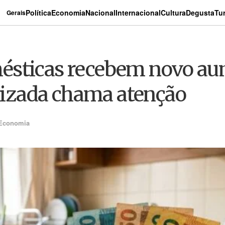
Política
Economia
Nacional
Internacional
Cultura
Degusta
Tu
Gerais
ésticas recebem novo au
alizada chama atenção
Economia