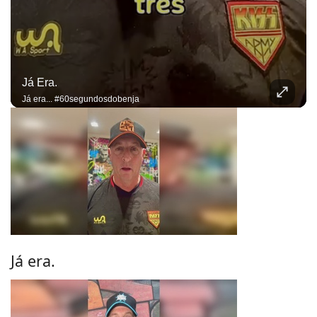
Já Era.
Já era... #60segundosdobenja
Já era.