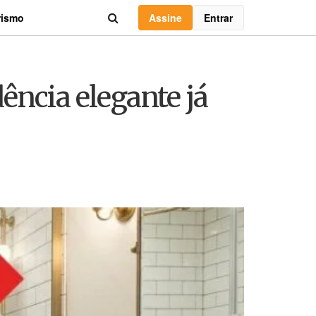
Assine
Entrar
rismo
ência elegante já