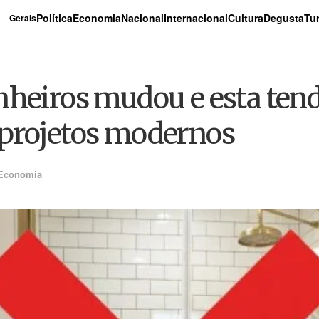
Política
Economia
Nacional
Internacional
Cultura
Degusta
Tu
Gerais
heiros mudou e esta tend
 projetos modernos
Economia