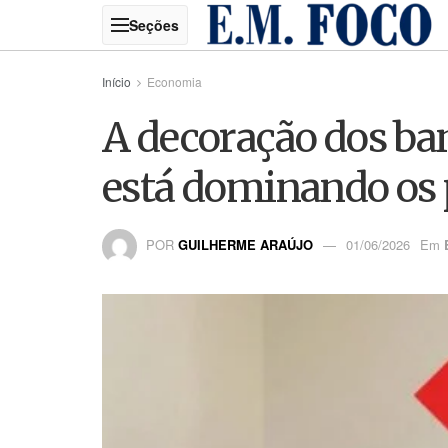
Início
Economia
A decoração dos ban
está dominando os
POR
GUILHERME ARAÚJO
01/06/2026
Em